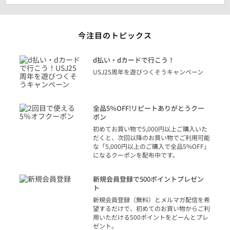
今注目のトピックス
に
d払い・dカードで行こう！
り
USJ25周年を遊びつくそうキャンペーン
トを
決済
話
全品5％OFF!リピートありがとうクー
での
ポン
の方
初めてお買い物で5,000円以上ご購入いた
だくと、次回以降のお買い物でご利用可能
な「5,000円以上のご購入で全品5%OFF」
になるクーポンを配布中です。
り
アカ
新規会員登録で500ポイントプレゼン
ジッ
ト
物で
新規会員登録（無料）とメルマガ配信を希
望するだけで、初めてのお買い物からご利
用いただける500ポイントをどーんとプレ
ゼント。