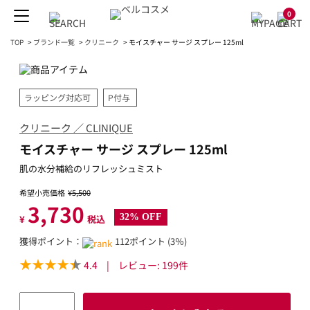
0
TOP
>
ブランド一覧
>
クリニーク
>
モイスチャー サージ スプレー 125ml
ラッピング対応可
P付与
クリニーク ／ CLINIQUE
モイスチャー サージ スプレー 125ml
肌の水分補給のリフレッシュミスト
希望小売価格
¥5,500
3,730
32% OFF
¥
税込
獲得ポイント：
112ポイント (3％)
4.4
|
レビュー:
199
件