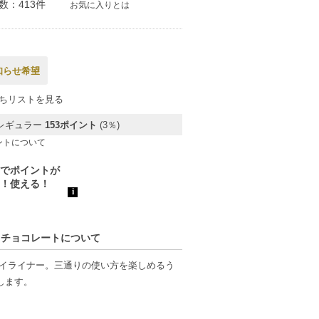
数：413件
お気に入りとは
知らせ希望
ちリストを見る
レギュラー
153ポイント
(3％)
ントについて
テンスチョコレートについて
アイライナー。三通りの使い方を楽しめるう
します。