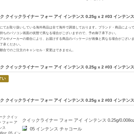
特徴】
ク クイックライナー フォー アイ インテンス 0.25g x 2 #03 イン
る豊かな発色-アイメイクを引き立て、魅力をアップさせます。
クリーミーなテクスチャー-なめらかな描き心地で、簡単に滑らかに仕上がり
にてお取り扱いしている海外商品は全て海外で調達しております。ブランド・商品によっ
ェアリング処方-長時間、クリーンで美しい印象を持続します。
持ちのパソコン画面の状態で異なる場合がございますので、予め御了承下さい。
アルやメーカーの都合により、お届けする商品のパッケージが画像と異なる場合がござい
了承ください。
方へおすすめ】
都合でのご注文のキャンセル・変更はできません。
心者でも簡単に使えるアイライナーを探している方
象を変えたい方、デイリーから特別な日のメイクを楽しみたい方
ク クイックライナー フォー アイ インテンス 0.25g x 2 #03 イン
的商品説明在這裡（中国語の商品説明はこちら）
すい
duct description in English is here（英語の商品説明はこちら）
C:0020714456504】
ク クイックライナー フォー アイ インテンス 0.25g x 2 #03 イ
クイックライナー フォー アイ インテンス 0.25g/0.008oz
05 インテンス チャコール