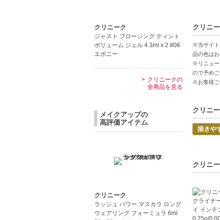
【商品の
クリニー
クリニーク
深みのあ
ジャスト ブロージング ティント
ウルトラ
ボリューム ジェル 4.3ml x 2 #06
※当サイト
ロングウ
エボニー
品の色はお
※リニュー
ので予めご
【こんな
クリニークの
※お客様ご
メイク初
全商品を見る
目元の印
クリニー
メイクアップの
中文
高評価アイテム
描きや
Pro
【JAN/UP
クリニー
クリニーク
ラッシュ パワー マスカラ ロング
ウェアリング フォーミュラ 6ml