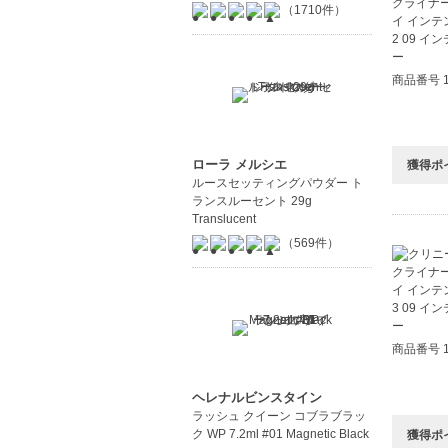
（1710件）
商品番号 1
ローラ メルシエ
獲得ポ
ルースセッティングパウダー ト
ランスルーセント 29g
Translucent
（569件）
商品番号 1
ヘレナルビンスタイン
ラッシュ クイーン コブラブラッ
ク WP 7.2ml #01 Magnetic Black
獲得ポ