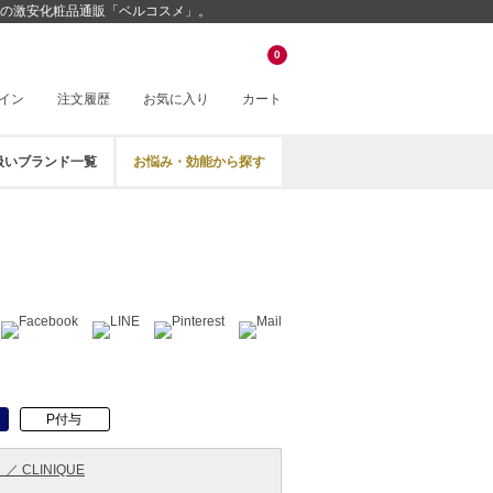
挑戦中の激安化粧品通販「ベルコスメ」。
0
イン
注文履歴
お気に入り
カート
扱いブランド一覧
お悩み・効能から探す
P付与
／ CLINIQUE