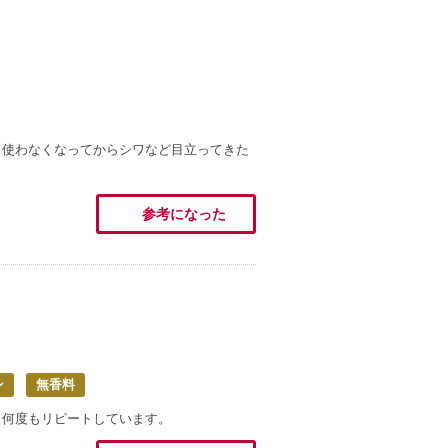
、使わなくなってからシワなど目立ってきた
参考になった
ン
無香料
、何度もリピートしています。