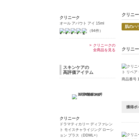
【こんな
年齢と共
しっかり
クリニー
クリニーク
オール アバウト アイ 15ml
【JAN/UP
肌のハ
（94件）
クリニークの
クリニー
全商品を見る
スキンケアの
高評価アイテム
商品番号 1
獲得ポ
クリニーク
ドラマティカリー ディファレン
ト モイスチャライジング ローシ
ョン プラス（DDML+）