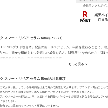
会員ランクとポイ
ク スマート リペア セラム 50mlについて
CL1870ペプチド複合体」配合の新・リペアセラム。年齢を重ねるごとに、
方々に、確かな機能をもつ厳選した成分を処方。肌密度*・なめらかさ・弾む
弾力のあるなめらかな自信の素肌に導きます
もっと見る ∨
好適品】
ク スマート リペア セラム 50mlの注意事項
特徴】
配合-CL1870ペプチド複合体が、たるみやハリ不足をカバー。
にてお取り扱いしている海外商品は全て海外で調達しております。ブランド・商品によっ
上-使い続けることで、なめらかな弾力のある肌に導きます。
持ちのパソコン画面の状態で異なる場合がございますので、予め御了承下さい。
アルやメーカーの都合により、お届けする商品のパッケージが画像と異なる場合がござい
ップ-軽やかなテクスチャーが、肌のキメを整え、明るさを引き出します。
了承ください。
都合でのご注文のキャンセル・変更はできません。