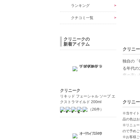
ランキング
クチコミ一覧
クリニークの
新着アイテム
クリニー
独自の「
る年代の
度の高い
【ギフト
クリニーク
リキッド フェーシャル ソープ エ
クリニー
クストラマイルド 200ml
【商品の
（26件）
独自成分
※当サイト
肌密度向
品の色はお
※リニュー
透明感ア
ので予めご
※お客様ご