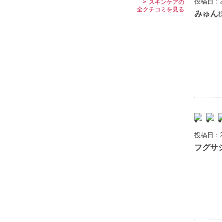
投稿日：2
スキンケアの
全クチコミを見る
みゅん
投稿日：2
フグサ