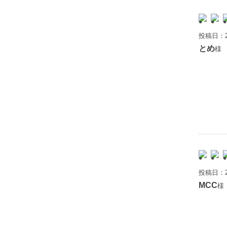
投稿日：2
とめ
様 
投稿日：2
MCC
様