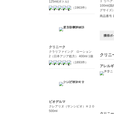
125ml(ボトル)
（1963件）
商品番号 1
獲得ポ
クリニーク
クラリファイング ローション
クリニー
2（日本アジア処方） 400ml 1個
（1893件）
アレルギ
ビオデルマ
クレアリヌ（サンシビオ）Ｈ２Ｏ
500ml
クリニー