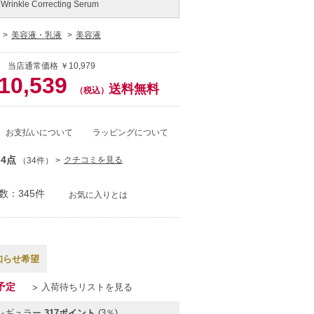
r Wrinkle Correcting Serum
美容液・乳液
美容液
 当店通常価格 ￥10,979
10,539
送料無料
（税込）
お支払いについて
ラッピングについて
.4点
クチコミを見る
（34件）
数：345件
お気に入りとは
知らせ希望
予定
入荷待ちリストを見る
レギュラー
317ポイント
(3％)