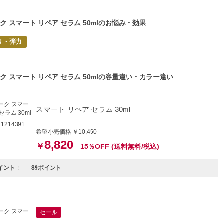
方へおすすめ】
に肌悩みが増えてきた方
としたハリ感と柔らかな肌を求める方
ク スマート リペア セラム 50mlのお悩み・効果
C:0192333101681】
リ・弾力
ク スマート リペア セラム 50mlの容量違い・カラー違い
スマート リペア セラム 30ml
1214391
希望小売価格 ￥10,450
8,820
￥
15％OFF
(送料無料/税込)
イント：
89ポイント
セール