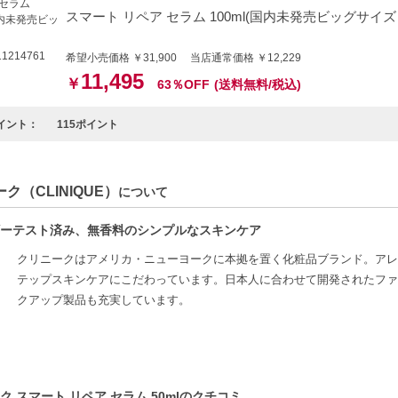
スマート リペア セラム 100ml(国内未発売ビッグサイ
1214761
希望小売価格 ￥31,900 当店通常価格 ￥12,229
11,495
￥
63％OFF
(送料無料/税込)
イント：
115ポイント
ク（CLINIQUE）
について
ーテスト済み、無香料のシンプルなスキンケア
クリニークはアメリカ・ニューヨークに本拠を置く化粧品ブランド。アレ
テップスキンケアにこだわっています。日本人に合わせて開発されたファ
クアップ製品も充実しています。
ク スマート リペア セラム 50mlのクチコミ