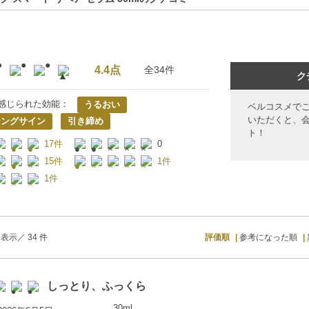
4.4点
全34件
ク
感じられた効能：
うるおい
ベルコスメで
いただくと、
ジングサイン
引き締め
ト！
17件
0
15件
1件
1件
表示／ 34 件
評価順
参考になった順
しっとり、ふっくら
30ml