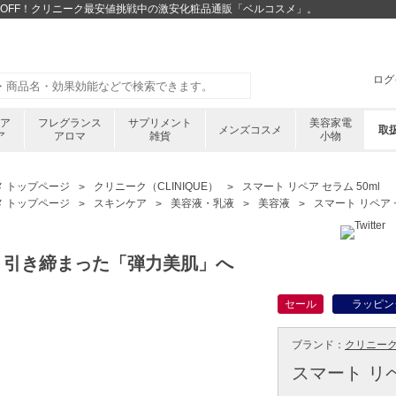
33%OFF！クリニーク最安値挑戦中の激安化粧品通販「ベルコスメ」。
ログ
ケア
フレグランス
サプリメント
美容家電
メンズコスメ
取
ア
アロマ
雑貨
小物
メ トップページ
クリニーク（CLINIQUE）
スマート リペア セラム 50ml
メ トップページ
スキンケア
美容液・乳液
美容液
スマート リペア セ
く引き締まった「弾力美肌」へ
セール
ラッピン
ブランド：
クリニーク 
スマート リペ