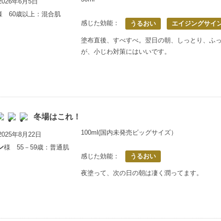
026年6月5日
様 60歳以上：混合肌
感じた効能：
うるおい
エイジングサイ
塗布直後、すべすべ。翌日の朝、しっとり、ふ
が、小じわ対策にはいいです。
冬場はこれ！
100ml(国内未発売ビッグサイズ）
025年8月22日
シ
様 55－59歳：普通肌
感じた効能：
うるおい
夜塗って、次の日の朝は凄く潤ってます。