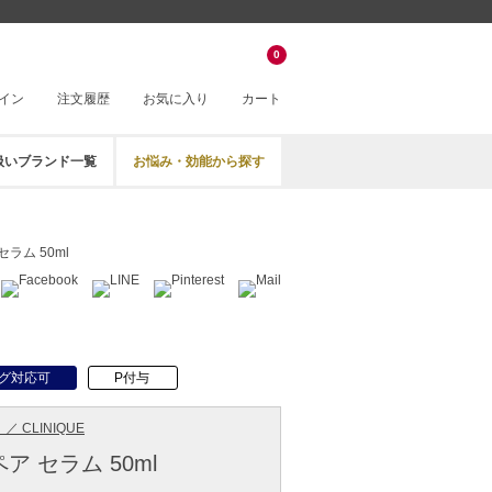
0
イン
注文履歴
お気に入り
カート
扱いブランド一覧
お悩み・効能から探す
ラム 50ml
グ対応可
P付与
／ CLINIQUE
ア セラム 50ml