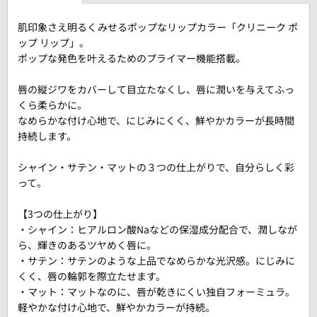
肌印象さえ明るくみせるポップなリップカラー「クリニーク ポ
ップ リップ」。
ポップな発色を叶えるためのプライマー機能搭載。
唇の縦ジワをカバーして目立たなくし、唇に潤いを与えてふっ
くら柔らかに。
なめらかな付け心地で、にじみにくく、鮮やかカラーが長時間
持続します。
シャイン・サテン・マットの３つの仕上がりで、自分らしく彩
って。
【3つの仕上がり】
・シャイン：ヒアルロン酸Naなどの保湿成分配合で、潤しなが
ら、輝きのあるツヤめく唇に。
・サテン：サテンのような上品でなめらかな光沢感。にじみに
くく、唇の輪郭を際立たせます。
・マット：マットなのに、唇が乾きにくい独自フォーミュラ。
軽やかな付け心地で、鮮やかカラーが持続。