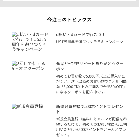
今注目のトピックス
に
d払い・dカードで行こう！
り
USJ25周年を遊びつくそうキャンペーン
トを
決済
話
全品5％OFF!リピートありがとうクー
での
ポン
の方
初めてお買い物で5,000円以上ご購入いた
だくと、次回以降のお買い物でご利用可能
な「5,000円以上のご購入で全品5%OFF」
になるクーポンを配布中です。
り
アカ
新規会員登録で500ポイントプレゼン
ジッ
ト
物で
新規会員登録（無料）とメルマガ配信を希
望するだけで、初めてのお買い物からご利
用いただける500ポイントをどーんとプレ
ゼント。