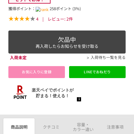
獲得ポイント：
258ポイント (3％)
4
|
レビュー:
2
件
欠品中
再入荷したらお知らせを受け取る
入荷未定
入荷待ち一覧を見る
お気に入りに登録
LINEでおねだり
容量・
商品説明
クチコミ
注意事項
カラー違い