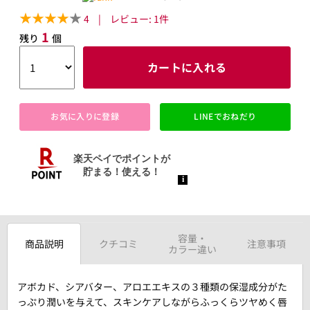
4
|
レビュー:
1
件
1
残り
個
カートに入れる
お気に入りに登録
LINEでおねだり
容量・
商品説明
クチコミ
注意事項
カラー違い
アボカド、シアバター、アロエエキスの３種類の保湿成分がた
っぷり潤いを与えて、スキンケアしながらふっくらツヤめく唇