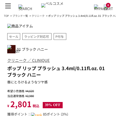
0
TOP
>
ブランド一覧
>
クリニーク
>
ポップ リップ プラッシュ 3.4ml/0.11fl.oz. 01 ブラック 
セール
ラッピング対応可
P付与
01 ブラック ハニー
クリニーク ／ CLINIQUE
ポップ リップ プラッシュ 3.4ml/0.11fl.oz. 01
ブラック ハニー
唇にとろけるようなツヤ感
希望小売価格
¥4,620
当店通常価格
¥2,980
2,801
39% OFF
¥
税込
獲得ポイント：
85ポイント (3％)