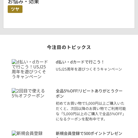
お悩み・効果
ツヤ
今注目のトピックス
に
d払い・dカードで行こう！
り
USJ25周年を遊びつくそうキャンペーン
トを
決済
話
全品5％OFF!リピートありがとうクー
での
ポン
の方
初めてお買い物で5,000円以上ご購入いた
だくと、次回以降のお買い物でご利用可能
な「5,000円以上のご購入で全品5%OFF」
になるクーポンを配布中です。
り
アカ
新規会員登録で500ポイントプレゼン
ジッ