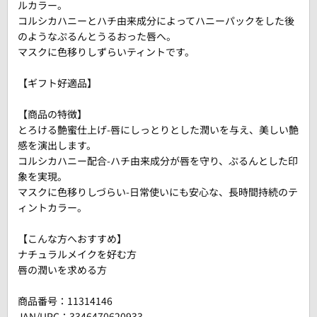
ルカラー。
コルシカハニーとハチ由来成分によってハニーパックをした後
のようなぷるんとうるおった唇へ。
マスクに色移りしずらいティントです。
【ギフト好適品】
【商品の特徴】
とろける艶蜜仕上げ-唇にしっとりとした潤いを与え、美しい艶
感を演出します。
コルシカハニー配合-ハチ由来成分が唇を守り、ぷるんとした印
象を実現。
マスクに色移りしづらい-日常使いにも安心な、長時間持続のテ
ィントカラー。
【こんな方へおすすめ】
ナチュラルメイクを好む方
唇の潤いを求める方
商品番号：
11314146
JAN/UPC：3346470620933