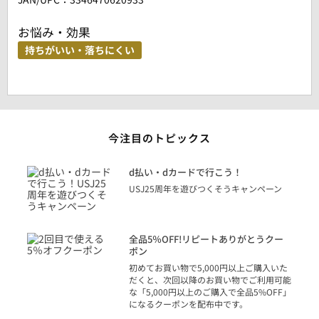
お悩み・効果
持ちがいい・落ちにくい
今注目のトピックス
に
d払い・dカードで行こう！
り
USJ25周年を遊びつくそうキャンペーン
トを
決済
話
全品5％OFF!リピートありがとうクー
での
ポン
の方
初めてお買い物で5,000円以上ご購入いた
だくと、次回以降のお買い物でご利用可能
な「5,000円以上のご購入で全品5%OFF」
になるクーポンを配布中です。
り