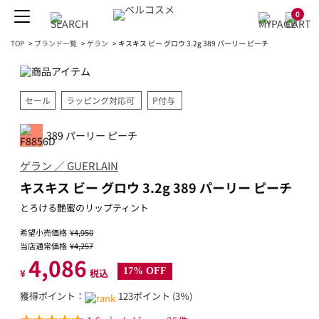
0
TOP
>
ブランド一覧
>
ゲラン
>
キスキス ビー グロウ 3.2g 389 パーリー ピーチ
セール
ラッピング対応可
P付与
389 パーリー ピーチ
ゲラン ／ GUERLAIN
キスキス ビー グロウ 3.2g 389 パーリー ピーチ
とろける艶蜜のリップティント
希望小売価格
¥4,950
当店通常価格
¥4,257
4,086
17% OFF
¥
税込
獲得ポイント：
123ポイント (3％)