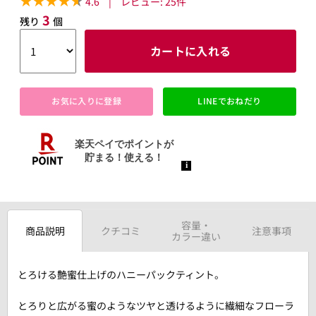
4.6
|
レビュー:
25
件
3
残り
個
カートに入れる
お気に入りに登録
LINEでおねだり
容量・
商品説明
クチコミ
注意事項
カラー違い
とろける艶蜜仕上げのハニーパックティント。
とろりと広がる蜜のようなツヤと透けるように繊細なフローラ