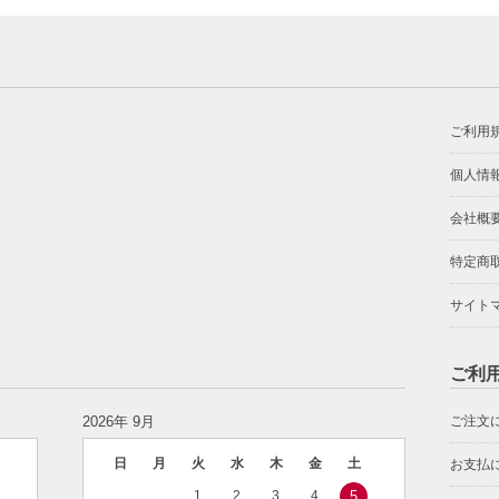
ご利用
個人情
会社概
特定商
サイト
ご利
2026年 9月
ご注文
日
月
火
水
木
金
土
お支払
1
2
3
4
5