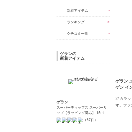
新着アイテム
ランキング
クチコミ一覧
ゲランの
新着アイテム
ゲラン 
ゲン イン
24カラ
ゲラン
す。ファ
スーパーティップス スーパーリ
ップ【ラッピング済み】 15ml
【ご注意
（67件）
◇こちら