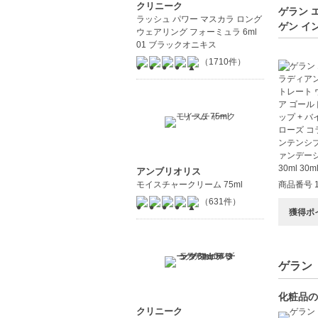
クリニーク
ゲラン 
ラッシュ パワー マスカラ ロング
ゲン イ
ウェアリング フォーミュラ 6ml
01 ブラックオニキス
（1710件）
アンブリオリス
モイスチャークリーム 75ml
商品番号 1
（631件）
獲得ポ
ゲラン（
化粧品の
クリニーク