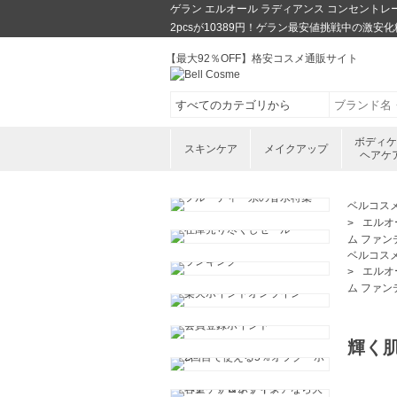
ゲラン エルオール ラディアンス コンセントレート
2pcsが10389円！ゲラン最安値挑戦中の激
【最大92％OFF】格安コスメ通販サイト
ボディ
スキンケア
メイクアップ
ヘアケ
ベルコス
エルオ
ム ファンデ
ベルコス
エルオ
ム ファンデ
輝く