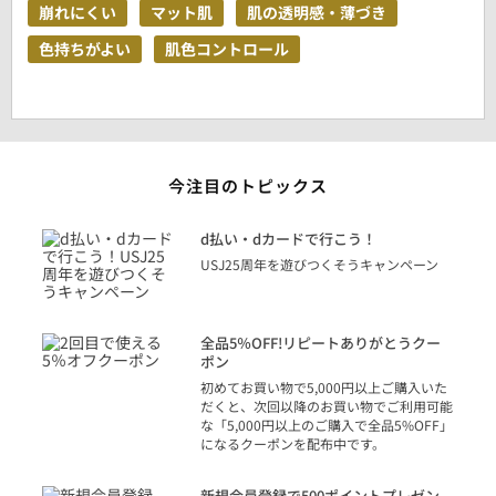
崩れにくい
マット肌
肌の透明感・薄づき
色持ちがよい
肌色コントロール
今注目のトピックス
に
d払い・dカードで行こう！
り
USJ25周年を遊びつくそうキャンペーン
トを
決済
話
全品5％OFF!リピートありがとうクー
での
ポン
の方
初めてお買い物で5,000円以上ご購入いた
だくと、次回以降のお買い物でご利用可能
な「5,000円以上のご購入で全品5%OFF」
になるクーポンを配布中です。
り
アカ
新規会員登録で500ポイントプレゼン