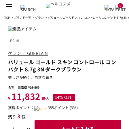
0
TOP
>
ブランド一覧
>
ゲラン
>
パリュール ゴールド スキン コントロール コンパクト 8.7g 3
P付与
ゲラン ／ GUERLAIN
パリュール ゴールド スキン コントロール コン
パクト 8.7g 3N ダークブラウン
美しさが続く、自然な輝き。
希望小売価格
¥13,860
11,832
14% OFF
¥
税込
獲得ポイント：
355ポイント (3％)
3
残り
個
カートに入れる