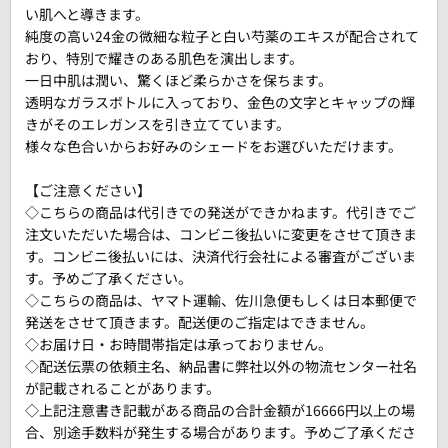
い肌へと導きます。
純度の高い24金の微細な粒子と白い芍薬のエキスが配合されて
おり、特別で耀きのある肌色を演出します。
一日中肌は潤い、驚くほど柔らかさを保ちます。
透明なガラスボトルに入っており、金色の文字とキャップの輝
きがそのエレガンスを引き立てています。
様々な色合いからお好みのシェードをお選びいただけます。
【ご注意ください】
◇こちらの商品は代引きでの発送ができかねます。代引きでご
注文いただいた場合は、コンビニ後払いに変更をさせて頂きま
す。コンビニ後払いには、決済代行会社による審査がございま
す。予めご了承ください。
◇こちらの商品は、ヤマト運輸、佐川急便もしくは日本郵便で
発送をさせて頂きます。配送便のご指定はできません。
◇お届け日・お時間帯指定は承っておりません。
◇配送伝票の依頼主名、納品書に弊社以外の物流センター社名
が記載されることがあります。
◇上記注意書き記載がある商品の合計金額が16666円以上の場
合、別途手数料が発生する場合があります。予めご了承くださ