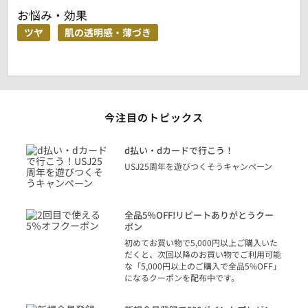
お悩み・効果
ツヤ
肌の透明感・薄づき
今注目のトピックス
に
d払い・dカードで行こう！
り
USJ25周年を遊びつくそうキャンペーン
トを
決済
話
全品5％OFF!リピートありがとうクー
での
ポン
の方
初めてお買い物で5,000円以上ご購入いた
だくと、次回以降のお買い物でご利用可能
な「5,000円以上のご購入で全品5%OFF」
になるクーポンを配布中です。
り
アカ