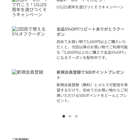
り
USJ25周年を遊びつくそうキャンペーン
トを
決済
話
全品5％OFF!リピートありがとうクー
での
ポン
の方
初めてお買い物で5,000円以上ご購入いた
だくと、次回以降のお買い物でご利用可能
な「5,000円以上のご購入で全品5%OFF」
になるクーポンを配布中です。
り
アカ
新規会員登録で500ポイントプレゼン
ジッ
ト
物で
新規会員登録（無料）とメルマガ配信を希
望するだけで、初めてのお買い物からご利
用いただける500ポイントをどーんとプレ
ゼント。
ご利用規約