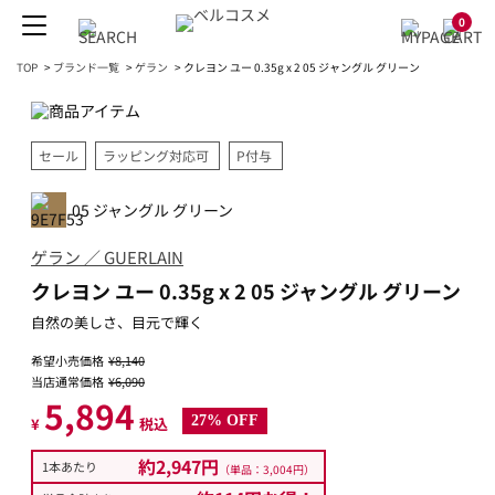
0
TOP
>
ブランド一覧
>
ゲラン
>
クレヨン ユー 0.35g x 2 05 ジャングル グリーン
セール
ラッピング対応可
P付与
05 ジャングル グリーン
ゲラン ／ GUERLAIN
クレヨン ユー 0.35g x 2 05 ジャングル グリーン
自然の美しさ、目元で輝く
希望小売価格
¥8,140
当店通常価格
¥6,090
5,894
27% OFF
¥
税込
約2,947円
1本あたり
（単品：3,004円）