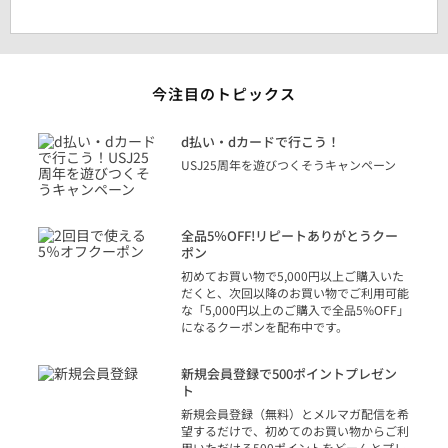
今注目のトピックス
に
d払い・dカードで行こう！
り
USJ25周年を遊びつくそうキャンペーン
トを
決済
話
全品5％OFF!リピートありがとうクー
での
ポン
の方
初めてお買い物で5,000円以上ご購入いた
だくと、次回以降のお買い物でご利用可能
な「5,000円以上のご購入で全品5%OFF」
になるクーポンを配布中です。
り
アカ
新規会員登録で500ポイントプレゼン
ジッ
ト
物で
新規会員登録（無料）とメルマガ配信を希
望するだけで、初めてのお買い物からご利
用いただける500ポイントをどーんとプレ