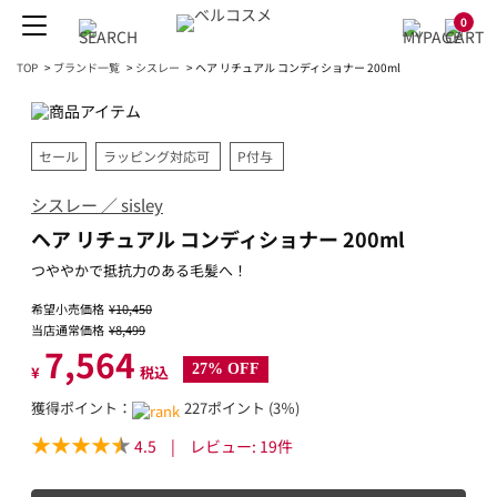
0
TOP
>
ブランド一覧
>
シスレー
>
ヘア リチュアル コンディショナー 200ml
セール
ラッピング対応可
P付与
シスレー ／ sisley
ヘア リチュアル コンディショナー 200ml
つややかで抵抗力のある毛髪へ！
希望小売価格
¥10,450
当店通常価格
¥8,499
7,564
27% OFF
¥
税込
獲得ポイント：
227ポイント (3％)
4.5
|
レビュー:
19
件