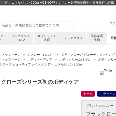
 ボディ エマルジョン 200mlが21%OFF！シスレー最安値挑戦中の激安化粧品通
ログ
ケア
フレグランス
サプリメント
美容家電
メンズコスメ
取
ア
アロマ
雑貨
小物
メ トップページ
シスレー（sisley）
ブラックローズ ビューティファイング ボ
メ トップページ
ボディ・ヘアケア
ボディクリーム/オイル
ボディクリ
クローズ ビューティファイング ボディ エマルジョン 200ml
ックローズシリーズ初のボディケア
セール
ラッピン
ブランド：
シスレー ／ 
ブラックロー