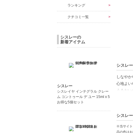
ランキング
クチコミ一覧
シスレーの
新着アイテム
シスレー
しなやか
心地よい
シスレー
うるおい
シスレイヤ インテグラル クレー
ム コントゥール デ ユー 15ml x 5
お得な5個セット
【商品の
高保湿効
シスレー
トランス
優雅なバ
※当サイト
品の色はお