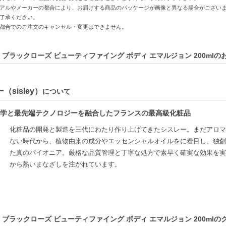
アルやメーカーの都合により、お届けする商品のパッケージが画像と異なる場合がござい
方へおすすめ】
了承ください。
お悩みの方
都合でのご注文のキャンセル・変更はできません。
ディケアを求める方
りを楽しみながらボディケアしたい方
 ブラックローズ ビューティファイング ボディ エマルジョン 200ml
C:3473311320704】
（sisley）
について
学と最先端テクノロジーを融合したフランスの最高級化粧品
化粧品の開発と製造を三代にわたり作り上げてきたシスレー。まだアロマ
ない時代から、植物由来の成分やエッセンシャルオイルをに着目し、独創
た真のパイオニア。厳格な品質管理と丁寧な処方で素早く確実な効果を実
から熱いまなざしを注がれています。
 ブラックローズ ビューティファイング ボディ エマルジョン 200mlの