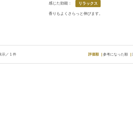
感じた効能：
リラックス
香りもよくさらっと伸びます。
示／ 1 件
評価順
参考になった順