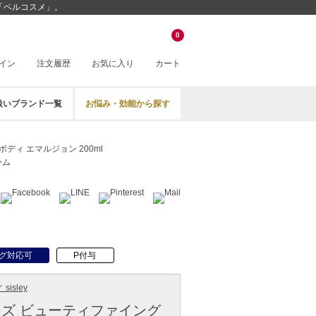
販「ベルコスメ」。
0
イン
注文履歴
お気に入り
カート
扱いブランド一覧
お悩み・効能から探す
ディ エマルジョン 200ml
ーム
グ対応可
P付与
sisley
ズ ビューティファイング