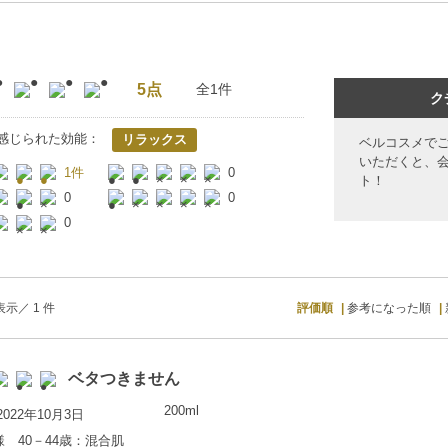
5点
全1件
ク
感じられた効能：
リラックス
ベルコスメで
いただくと、
1件
0
ト！
0
0
0
示／ 1 件
評価順
参考になった順
ベタつきません
200ml
022年10月3日
様 40－44歳：混合肌