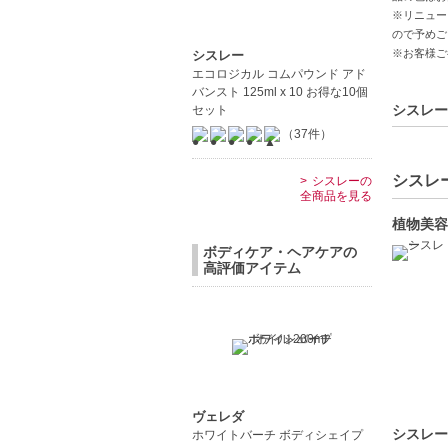
※リニュー
【こんな
ので予めご
乾燥肌に
※お客様ご
シスレー
贅沢なボ
エコロジカル コムパウンド アド
優雅な香
バンスト 125ml x 10 お得な10個
シスレー
セット
【JAN/UP
（37件）
シスレー
シスレーの
全商品を見る
植物美容
ボディケア・ヘアケアの
高評価アイテム
ヴェレダ
シスレー
ホワイトバーチ ボディシェイプ