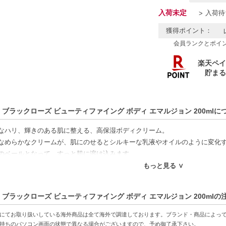
入荷未定
入荷待
獲得ポイント：
会員ランクとポイ
 ブラックローズ ビューティファイング ボディ エマルジョン 200mlに
なハリ、輝きのある肌に整える、高保湿ボディクリーム。
なめらかなクリームが、肌にのせるとシルキーな乳液やオイルのように変化す
のベールとなって、すっと肌に溶け込みます。
もっと見る ∨
特徴】
果-乾燥肌をしっかり保湿し、しなやかさをキープ。
 ブラックローズ ビューティファイング ボディ エマルジョン 200mlの
フォーミングテクスチャー-クリームが乳液やオイルに変化し、なめらかに広
ラの香り-心地よい香りがリラックス効果をもたらし、バスタイムが至福の時
にてお取り扱いしている海外商品は全て海外で調達しております。ブランド・商品によっ
持ちのパソコン画面の状態で異なる場合がございますので、予め御了承下さい。