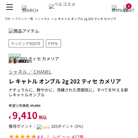
0
TOP
>
ブランド一覧
>
シャネル
>
レ キャトル オンブル 2g 202 ティセ カメリア
ラッピング対応可
P付与
202 ティセ カメリア
シャネル ／ CHANEL
レ キャトル オンブル 2g 202 ティセ カメリア
ナチュラルに、鮮やかに、洗練された雰囲気に。すべてを叶える新
レキャトルオンブル
希望小売価格
¥9,460
9,410
¥
税込
獲得ポイント：
283ポイント (3％)
4.6
|
レビュー:
417
件