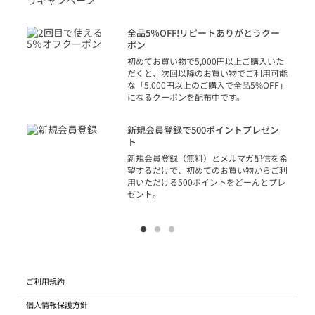
トを
決済
話
全品5％OFF!リピートありがとうクー
での
ポン
の方
初めてお買い物で5,000円以上ご購入いた
だくと、次回以降のお買い物でご利用可能
な「5,000円以上のご購入で全品5%OFF」
になるクーポンを配布中です。
り
アカ
新規会員登録で500ポイントプレゼン
ジッ
ト
物で
新規会員登録（無料）とメルマガ配信を希
望するだけで、初めてのお買い物からご利
用いただける500ポイントをどーんとプレ
ゼント。
ご利用規約
個人情報保護方針