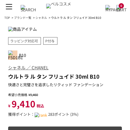
0
TOP
>
ブランド一覧
>
シャネル
>
ウルトラ ル タン フリュイド 30ml B10
ラッピング対応可
P付与
B10
シャネル ／ CHANEL
ウルトラ ル タン フリュイド 30ml B10
快適さと完璧さを追求したリクィッド ファンデーション
希望小売価格
¥9,460
9,410
¥
税込
獲得ポイント：
283ポイント (3％)