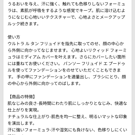
うるおいを与え、汗に強く、触れても色移りしないフォーミュ
ラは、素肌が呼吸をするような感覚でキープ。肌に溶け込むよ
うになじむ心地いいテクスチャーで、心地よさとメークアップ
ルック続きます。
使い方
ウルトラ ル タン フリュイドを指先に取ってのせ、顔の中心か
ら外側に向かってなじませます。 心地よいリクィッド フォーミ
ュラはミディアム カバーを叶えます。さらにカバーしたい箇所
には重ねてお使いください。 パンソー フリュイド エ プードゥ
ルを使ってファンデーションをのせていただくこともできま
す。 手の甲にファンデーションを適量出し、ブラシにとり、顔
の中心から外側に向かってのばします。
【商品の特徴】
肌なじみの良さ-長時間にわたり肌にしっかりとなじみ、快適な
仕上がりを実現。
ナチュラルな仕上がり-肌色を均一に整え、明るいマットな印象
を演出します。
汗に強いフォーミュラ-汗や湿気にも負けない、色移りしにくい