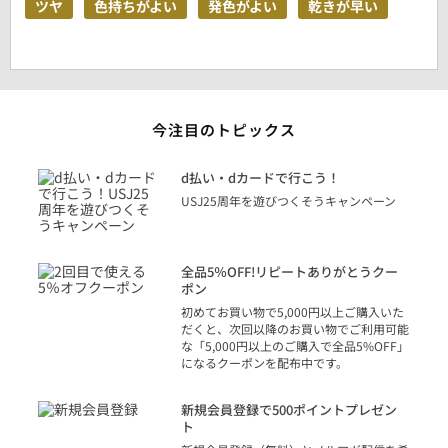
ツヤ
色持ちがよい
発色がよい
乾きが早い
今注目のトピックス
に
d払い・dカードで行こう！
り
USJ25周年を遊びつくそうキャンペーン
トを
決済
話
全品5％OFF!リピートありがとうクー
での
ポン
の方
初めてお買い物で5,000円以上ご購入いた
だくと、次回以降のお買い物でご利用可能
な「5,000円以上のご購入で全品5%OFF」
になるクーポンを配布中です。
り
アカ
新規会員登録で500ポイントプレゼン
ジッ
ト
物で