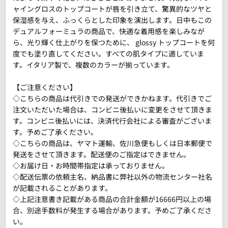
ャイングロスのトップコートが唇を引き立て、驚異的なツヤと
保湿感を与え、ふっくらとした印象を演出します。日中もこの
デュアルフォーミュラの商品で、快適な着用感を楽しみなが
ら、光り輝く仕上がりを保つために、 glossy トップコートを何
度でも塗り直してください。すべての肌タイプに適していま
す。イタリア製で、複数のカラーが揃っています。
【ご注意ください】
◇こちらの商品は代引きでの発送ができかねます。代引きでご
注文いただいた場合は、コンビニ後払いに変更をさせて頂きま
す。コンビニ後払いには、決済代行会社による審査がございま
す。予めご了承ください。
◇こちらの商品は、ヤマト運輸、佐川急便もしくは日本郵便で
発送をさせて頂きます。配送便のご指定はできません。
◇お届け日・お時間帯指定は承っておりません。
◇配送伝票の依頼主名、納品書に弊社以外の物流センター社名
が記載されることがあります。
◇上記注意書き記載がある商品の合計金額が16666円以上の場
合、別途手数料が発生する場合があります。予めご了承くださ
い。