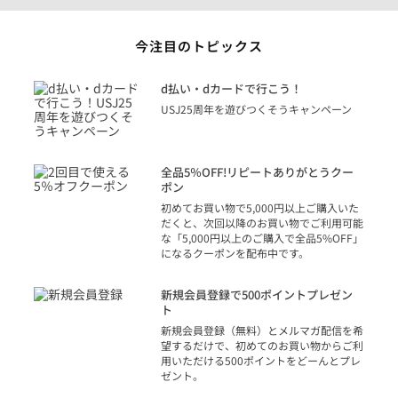
今注目のトピックス
に
d払い・dカードで行こう！
り
USJ25周年を遊びつくそうキャンペーン
トを
決済
話
全品5％OFF!リピートありがとうクー
での
ポン
の方
初めてお買い物で5,000円以上ご購入いた
だくと、次回以降のお買い物でご利用可能
な「5,000円以上のご購入で全品5%OFF」
になるクーポンを配布中です。
り
アカ
新規会員登録で500ポイントプレゼン
ジッ
ト
物で
新規会員登録（無料）とメルマガ配信を希
望するだけで、初めてのお買い物からご利
用いただける500ポイントをどーんとプレ
ゼント。