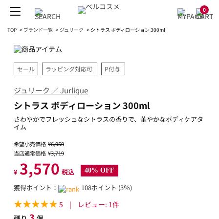
0
TOP
>
ブランド一覧
>
ジュリーク
>
シトラス ボディローション 300ml
セール
ラッピング対応可
P付与
ジュリーク ／ Jurlique
シトラス ボディローション 300ml
さわやかでフレッシュなシトラスの香りで、華やかなボディケアタ
イム
希望小売価格
¥6,050
当店通常価格
¥3,719
3,570
40% OFF
¥
税込
獲得ポイント：
108ポイント (3％)
5
|
レビュー:
1
件
3
残り
個