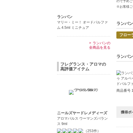
ので予めご
香調：フ
※お客様ご
※こちら
となりま
ランバン
マリー・ミー！ オードパルファ
ランバン
ム 4.5ml ミニチュア
【商品の
フロー
エレガン
ランバンの
優しさと
全商品を見る
長く愛さ
ランバン
フレグランス・アロマの
【こんな
高評価アイテム
エレガン
日常使い
商品番号 1
獲得ポ
ニールズヤードレメディーズ
アロマパルス ウーマンズバラン
ス 9ml
（253件）