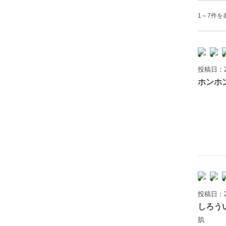
1～7件を表
投稿日：2
ホンホ
投稿日：2
しろう
肌