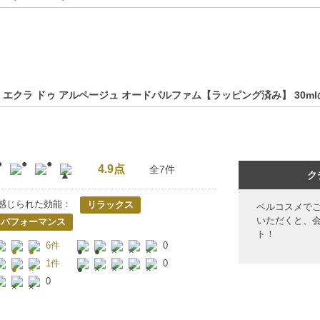
 エクラ ドゥ アルページュ オードパルファム【ラッピング済み】 30m
4.9点
全7件
ク
感じられた効能：
リラックス
ベルコスメで
いただくと、
トパフォーマンス
ト！
6件
0
1件
0
0