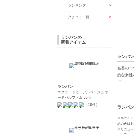
ランキング
クチコミ一覧
ランバンの
新着アイテム
ランバン
名香の一
的な女性
ています
ランバン
エクラ・ドゥ・アルページュ オ
爽やかな
ードパルファム 50ml
リーンテ
（10件）
ランバン
性が見事
※当サイト
ラストは
品の色はお
※リニュー