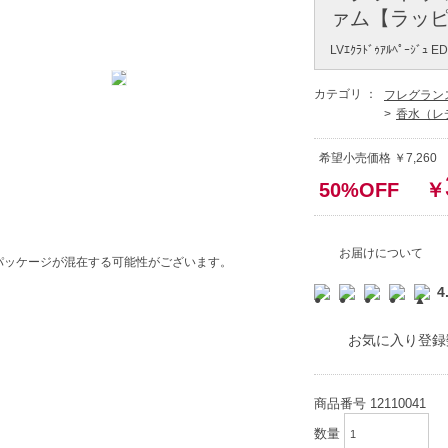
ァム【ラッピン
LVｴｸﾗﾄﾞｩｱﾙﾍﾟｰｼﾞｭ E
カテゴリ ：
フレグラン
香水（レ
希望小売価格 ￥7,26
50%OFF
￥
お届けについて
パッケージが混在する可能性がございます。
4
お気に入り登録
商品番号
12110041
数量