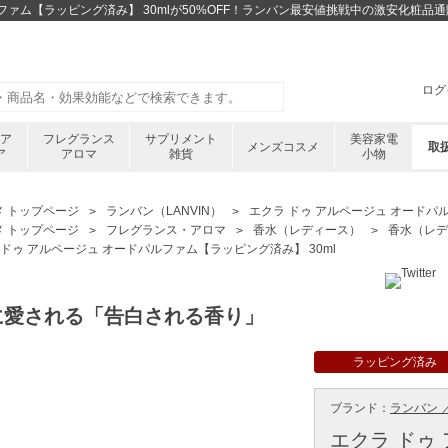
ルファム【ラッピング済み】 30mlが50%OFF！ランバン最安値挑戦中の激安化粧品
ログ
ケア
フレグランス
サプリメント
美容家電
メンズコスメ
取
ア
アロマ
雑貨
小物
メ トップページ
ランバン（LANVIN）
エクラ ドゥ アルページュ オードパル
メ トップページ
フレグランス・アロマ
香水（レディース）
香水（レデ
 ドゥ アルページュ オードパルファム【ラッピング済み】 30ml
に愛される「告白される香り」
ラッピング済み
ブランド：
ランバン ／
エクラ ドゥ