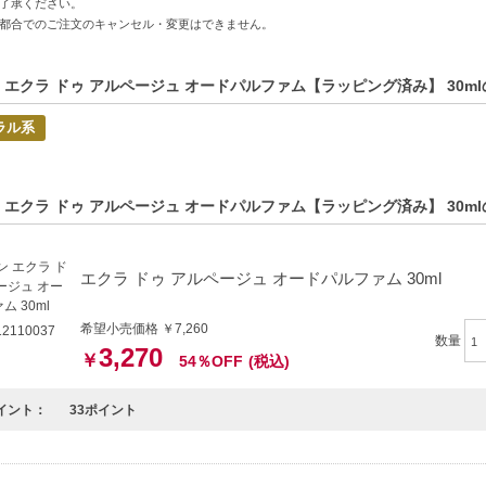
了承ください。
レッシュ モダン フローラル
都合でのご注文のキャンセル・変更はできません。
の商品はアルコールを含むため配送業者の規定により空輸での沖縄輸送がで
すのでご了承の程お願い申し上げます。
 エクラ ドゥ アルページュ オードパルファム【ラッピング済み】 30m
特徴】
ラル系
トな香り-モダンで洗練された女性をイメージさせる香りを表現。
透明感-爽やかなフレグランスが心地よい余韻を残します。
れる香調-誰からも愛されるフレッシュモダンフローラルの香り。
 エクラ ドゥ アルページュ オードパルファム【ラッピング済み】 30m
方へおすすめ】
トで洗練された香りを求める方
エクラ ドゥ アルページュ オードパルファム 30ml
におすすめの心地よい香りを探している方
希望小売価格 ￥7,260
2110037
数量
3,270
￥
54％OFF
(税込)
イント：
33ポイント