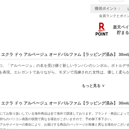
獲得ポイント：
会員ランクとポイ
 エクラ ドゥ アルページュ オードパルファム【ラッピング済み】 30m
つ、「アルページュ」の名を受け継ぐ新しいランバンのシンボル。ボトルデ
を表現。エレガントでありながら、モダンで洗練された女性は、優しく柔ら
。
もっと見る ∨
グリーン ライラックとシシリアン レモン リーブス がくっきりとした印象
ィー リーブスの微かな光、ピーチブロッサムのベルベットのような感触、そ
 エクラ ドゥ アルページュ オードパルファム【ラッピング済み】 30m
に溶け合って、柔らかで透明感のある香りへと広がります。
にてお取り扱いしている海外商品は全て海外で調達しております。ブランド・商品によっ
ホワイトシダー、スイートムスクなどがセンシュアルに、やさしく包み込み
持ちのパソコン画面の状態で異なる場合がございますので、予め御了承下さい。
アルやメーカーの都合により、お届けする商品のパッケージが画像と異なる場合がござい