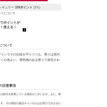
レギュラー
109ポイント
(3％)
ントについて
lについて
ザインでその伝統を守りつつも、香りは現代
かく心地よい、透明感のある香りで表現され
で立ち上がり、藤のサテンのような優しさやグ
して レッドピオニーの溢れんばかりの官能
lの注意事項
ては処方を変更している場合がございます。また、商
ます。
ます。その場合の返品キャンセルはお受けできません