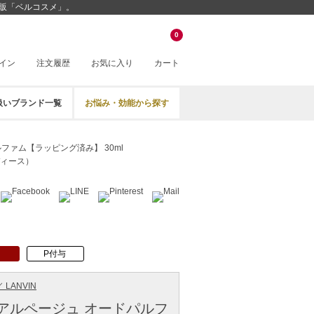
通販「ベルコスメ」。
0
イン
注文履歴
お気に入り
カート
扱いブランド一覧
お悩み・効能から探す
ファム【ラッピング済み】 30ml
ィース）
P付与
 LANVIN
 アルページュ オードパルフ