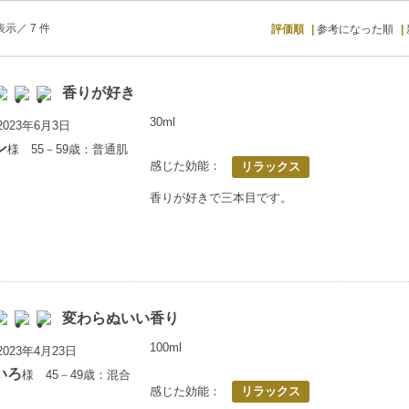
示／ 7 件
評価順
参考になった順
香りが好き
30ml
023年6月3日
ン
様 55－59歳：普通肌
感じた効能：
リラックス
香りが好きで三本目です。
変わらぬいい香り
100ml
023年4月23日
いろ
様 45－49歳：混合
感じた効能：
リラックス