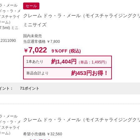
セール
クレーム ドゥ・ラ・メール（モイスチャライジングクリーム） 3
ミニサイズ
国内未発売
2311090
当店通常価格 ￥7,800
7,022
￥
9％OFF
(税込)
約1,404円
1本あたり
（単品：1,495円）
約453円お得！
単品合計より
イント：
71ポイント
クレーム ドゥ・ラ・メール（モイスチャライジングクリー
希望小売価格 ￥32,560