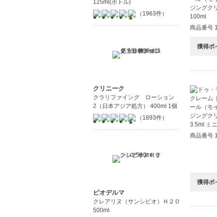
125ml(ボトル)
（1963件）
商品番号 1
獲得ポ
クリニーク
クラリファイング ローション
2（日本アジア処方） 400ml 1個
（1893件）
商品番号 1
獲得ポ
ビオデルマ
クレアリヌ（サンシビオ）Ｈ２Ｏ
500ml