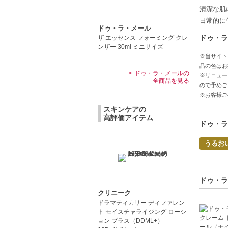
全身に使
清潔な肌
特別なギ
日常的に
ドゥ・ラ・メール
ドゥ・ラ
ザ エッセンス フォーミング クレ
【こんな
ンザー 30ml ミニサイズ
肌の乾燥
※当サイト
特別な日
品の色はお
ドゥ・ラ・メールの
※リニュー
全商品を見る
中文
ので予めご
※お客様ご
Pro
スキンケアの
高評価アイテム
【JAN/UP
ドゥ・ラ
うるお
ドゥ・ラ
クリニーク
ドラマティカリー ディファレン
ト モイスチャライジング ローシ
ョン プラス（DDML+）