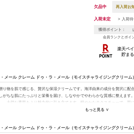
欠品中
再入荷お
入荷未定
入荷待
獲得ポイント：
会員ランクとポイ
・メール クレーム ドゥ・ラ・メール（モイスチャライジングクリーム） 
贈り物を肌で感じる、贅沢な保湿クリームです。海洋由来の成分を贅沢に配
しがちな肌にたっぷりと栄養を届け、しなやかでやわらかな質感に整えます
し、大切な素肌をより魅力的に引き立てます。軽やかなテクスチャーで、肌
ます。小さなサイズなので、持ち運びや旅行のお供にもぴったりです。
もっと見る ∨
特徴】
・メール クレーム ドゥ・ラ・メール（モイスチャライジングクリーム） 
る印象へ-深く潤いを与え、肌にふっくらとした弾力をもたらします。