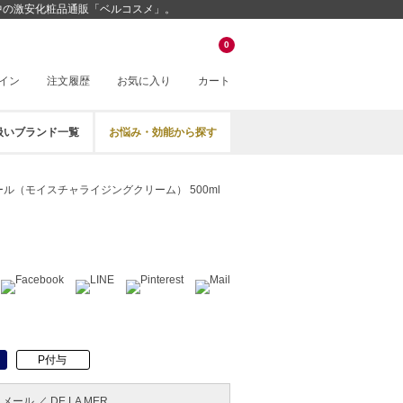
戦中の激安化粧品通販「ベルコスメ」。
0
イン
注文履歴
お気に入り
カート
扱いブランド一覧
お悩み・効能から探す
ル（モイスチャライジングクリーム） 500ml
P付与
ール ／ DE LA MER