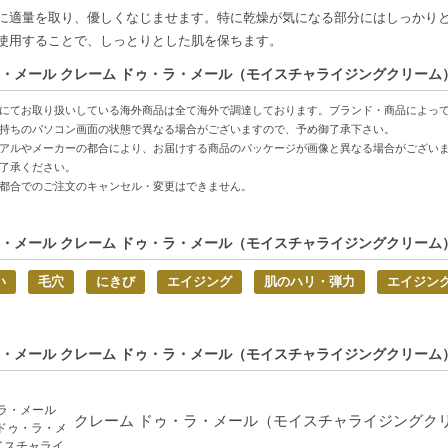
用可能-顔だけでなく、首筋や全身に使えるので、お手入れが楽になります。
に適量を取り、優しくなじませます。特に乾燥が気になる部分にはしっかり
フトに最適-高級感あるパッケージは、贈り物にもぴったりです。
使用することで、しっとりとした肌を保ちます。
・メール クレーム ドゥ・ラ・メール（モイスチャライジングクリーム） 
方へおすすめ】
が気になる方
にてお取り扱いしている海外商品は全て海外で調達しております。ブランド・商品によっ
にギフトをお探しの方
持ちのパソコン画面の状態で異なる場合がございますので、予め御了承下さい。
アルやメーカーの都合により、お届けする商品のパッケージが画像と異なる場合がござい
的商品説明在這裡（中国語の商品説明はこちら）
了承ください。
都合でのご注文のキャンセル・変更はできません。
duct description in English is here（英語の商品説明はこちら）
C:0747930000136】
・メール クレーム ドゥ・ラ・メール（モイスチャライジングクリーム） 
い
毛穴
にきび
エイジング
肌のハリ・弾力
エイジン
・メール クレーム ドゥ・ラ・メール（モイスチャライジングクリーム） 
クレーム ドゥ・ラ・メール（モイスチャライジングクリー