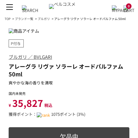
0
TOP
>
ブランド一覧
>
ブルガリ
>
アレーグラ リヴァ ソラーレ オードパルファム 50ml
P付与
ブルガリ ／ BVLGARI
アレーグラ リヴァ ソラーレ オードパルファム
50ml
爽やかな海の香りを満喫
国内未発売
35,827
¥
税込
獲得ポイント：
1075ポイント (3％)
欠品中