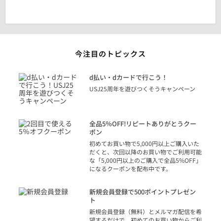
今注目のトピックス
に
d払い・dカードで行こう！
り
USJ25周年を遊びつくそうキャンペーン
トを
決済
話
全品5％OFF!リピートありがとうクー
での
ポン
の方
初めてお買い物で5,000円以上ご購入いた
だくと、次回以降のお買い物でご利用可能
な「5,000円以上のご購入で全品5%OFF」
になるクーポンを配布中です。
り
アカ
新規会員登録で500ポイントプレゼン
ジッ
ト
物で
新規会員登録（無料）とメルマガ配信を希
望するだけで、初めてのお買い物からご利