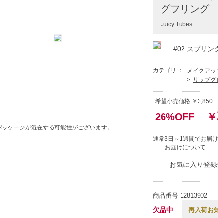
グフリング
Juicy Tubes
#02 スプリ
カテゴリ ：
メイクアッ
リップグ
希望小売価格 ￥3,850
26%OFF
￥
パッケージが混在する可能性がございます。
通常3日～1週間でお届け
お届けについて
お気に入り登録
商品番号
12813902
欠品中
再入荷お