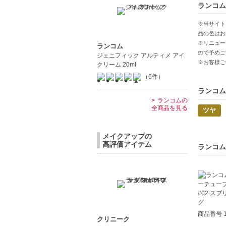
ランコム
中文
※当サイト
品の色はお
Pro
※リニュー
ランコム
【JAN/UP
ので予めご
ジェニフィック アルティメ アイ
※お客様ご
クリーム 20ml
（6件）
ランコム
ランコムの
全商品を見る
ツヤ
メイクアップの
高評価アイテム
ランコム
商品番号 1
クリニーク