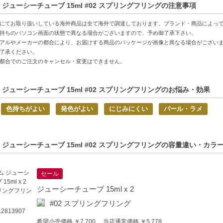
 ジューシーチューブ 15ml #02 スプリングフリングの注意事項
的商品説明在這裡（中国語の商品説明はこちら）
にてお取り扱いしている海外商品は全て海外で調達しております。ブランド・商品によっ
持ちのパソコン画面の状態で異なる場合がございますので、予め御了承下さい。
duct description in English is here（英語の商品説明はこちら）
アルやメーカーの都合により、お届けする商品のパッケージが画像と異なる場合がござい
C:3605972352200】
了承ください。
都合でのご注文のキャンセル・変更はできません。
 ジューシーチューブ 15ml #02 スプリングフリングのお悩み・効果
色持ちがよい
発色がよい
にじみにくい
パール・ラメ
 ジューシーチューブ 15ml #02 スプリングフリングの容量違い・カラ
セール
ジューシーチューブ 15ml x 2
#02 スプリングフリング
2813907
希望小売価格 ￥7,700 当店通常価格 ￥5,778