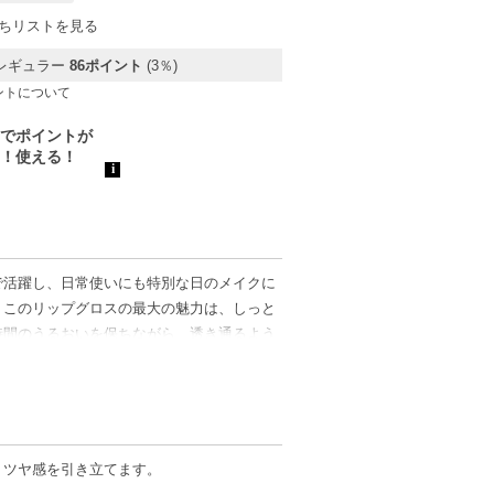
ちリストを見る
レギュラー
86ポイント
(3％)
ントについて
で活躍し、日常使いにも特別な日のメイクに
。このリップグロスの最大の魅力は、しっと
時間のうるおいを保ちながら、透き通るよう
ときにしてくれます。とろりとしたテクスチ
ムと重ねることで、より立体感を与えること
たフィット感が感じられます。豊かなうるお
に仕上げます。メイクのアクセントとして
ツヤ感をプラスしたい方におすすめです。毎
りツヤ感を引き立てます。
でください。