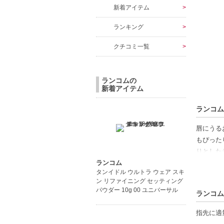
新着アイテム
ランキング
クチコミ一覧
ランコムの
新着アイテム
ランコム
唇にうる
もぴった
りとした
ランコム
な発色を
タンイドル ウルトラ ウェア スキ
ャーは、
ン リファイニング セッティング
も可能で
パウダー 10g 00 ユニバーサル
ランコム
いを与え
も、日常
指先に適
日の生活