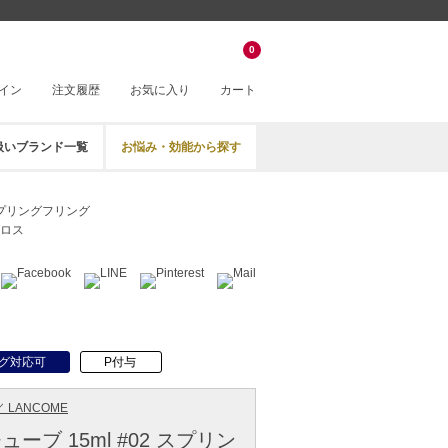
。
0
イン
注文履歴
お気に入り
カート
扱いブランド一覧
お悩み・効能から探す
 スプリングフリング
ロス
グ対応可
P付与
 LANCOME
ーブ 15ml #02 スプリン