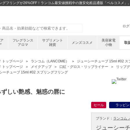
スプリングフリングが26%OFF！ランコム最安値挑戦中の激安化粧品通販「ベルコスメ」
ログ
ケア
フレグランス
サプリメント
美容家電
メンズコスメ
取
ア
アロマ
雑貨
小物
メ トップページ
ランコム（LANCOME）
ジューシーチューブ 15ml #02
メ トップページ
メイクアップ
口紅・グロス・リップライナー
リップグ
ーチューブ 15ml #02 スプリングフリング
みずしい艶感、魅惑の唇に
セール
ラッピン
ブランド：
ランコム ／
ジューシーチュ