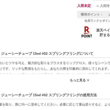
入荷未定
入荷待
獲得ポイント：
会員ランクとポイ
 ジューシーチューブ 15ml #02 スプリングフリングについて
おいとツヤを与え、魅力的な彩りをプラスするリップグロス。様々なシーン
りです。リッチな艶感をもたらし、あなたの唇を印象的に演出してくれます
テクスチャーと輝くようなツヤ感です。軽やかでべたつかない使用感が、長
実現します。ほんのりフルーティーな香りも、リップケアをより楽しいひと
もっと見る ∨
唇にスムーズに広がり、均一に塗ることができます。手持ちのリップアイテ
す。また、時間が経過しても乾燥することなく、うるおいを持続させる優れ
 ジューシーチューブ 15ml #02 スプリングフリングの使用方法
ながら、ツヤのある仕上がりを実現することで、ナチュラルで健康的な口元
のケアにも取り入れやすいアイテムです。唇の乾燥が気になる方や、手軽に
量を取り、唇に均一に塗布してください。必要に応じて重ね塗りすると、よ
に取り入れて、しっかりとうるおいを与えながら、魅力的なリップを楽しん