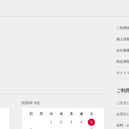
ご利用
個人情
会社概
特定商
サイト
ご利
2026年 9月
ご注文
日
月
火
水
木
金
土
お支払
1
2
3
4
5
送料・