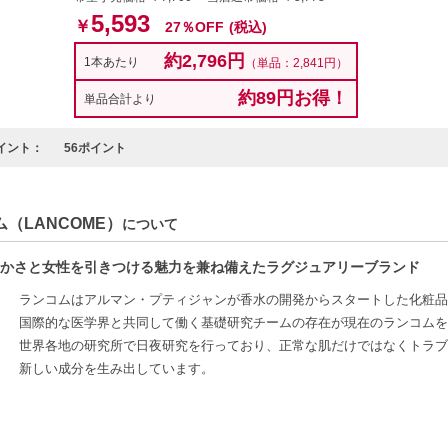
5,593
￥
27％OFF
(税込)
約2,796円
1本あたり
（単品：2,841円）
約89円お得！
単品合計より
イント：
56ポイント
（LANCOME）
について
かさと女性を引きつける魅力を兼ね備えたラグジュアリーブランド
ランコムはアルマン・プティジャンが香水の開発からスタートした化粧品
国際的な医学界と共同して働く基礎研究チームの存在が現在のランコムを創
世界各地の研究所で日夜研究を行っており、正常な肌だけではなくトラブ
新しい成分を生み出しています。