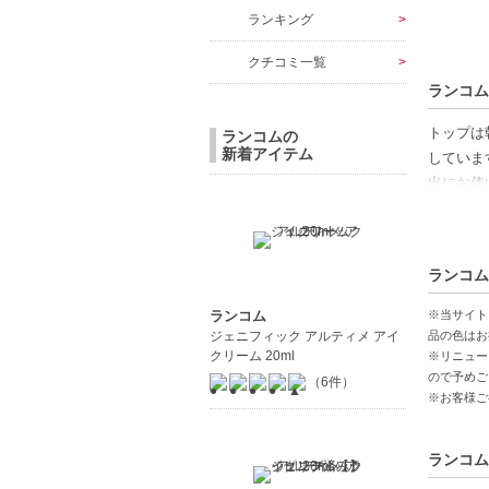
ランキング
クチコミ一覧
ランコム
トップは
ランコムの
新着アイテム
していま
出にお使
【ご注意
◇こちら
ランコム
コンビニ
◇こちら
ランコム
※当サイト
◇お届け
ジェニフィック アルティメ アイ
品の色はお
クリーム 20ml
※リニュー
◇配送伝
ので予めご
（6件）
◇上記注
※お客様ご
◇1件の
明細書は
◇この商
ランコム