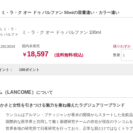
特徴】
ュなトップノート-朝の空気を感じさせる香りが、心を爽やかにします。
 ミ・ラ・ク オー ドゥ パルファン 50mlの容量違い・カラー違い
ナジーを象徴するミドルノート-フラワーの香りが、活力を与え、特別な瞬間
らぎをもたらすラストノート-上品な香りが、安心感を与え、心を落ち着かせ
ミ・ラ・ク オー ドゥ パルファン 100ml
方へおすすめ】
国内未発売
残りわずか
りげない魅力を引き出したい方
2813034
18,597
ーンでロマンチックな雰囲気を楽しみたい方
￥
(送料無料/税込)
数量
C:3147758029390 】
イント：
186ポイント
（LANCOME）
について
かさと女性を引きつける魅力を兼ね備えたラグジュアリーブランド
ランコムはアルマン・プティジャンが香水の開発からスタートした化粧品
国際的な医学界と共同して働く基礎研究チームの存在が現在のランコムを創
世界各地の研究所で日夜研究を行っており、正常な肌だけではなくトラブ