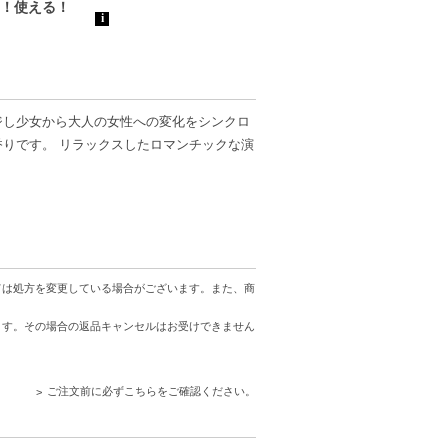
ジし少女から大人の女性への変化をシンクロ
りです。 リラックスしたロマンチックな演
、コンビニ後払いに変更をさせて頂きます。
。配送便のご指定はできません。
ては処方を変更している場合がございます。また、商
ます。その場合の返品キャンセルはお受けできません
ります。
する場合があります。予めご了承ください。
がございます。予めご了承ください。また、
ご注文前に必ずこちらをご確認ください。
でご安心ください。