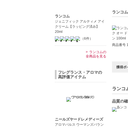
【商品の
フレッシ
ランコム
ランコム
太陽のエ
ジェニフィック アルティメ アイ
大地の安
クリーム【ラッピング済み】
20ml
【こんな
（6件）
日常のさ
商品番号 1
特別なシ
ランコムの
全商品を見る
【JAN/UP
獲得ポ
フレグランス・アロマの
高評価アイテム
ランコム
品質の確
ニールズヤードレメディーズ
アロマパルス ウーマンズバラン