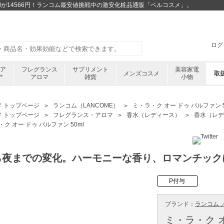
0mlが14566円！ランコム最安値挑戦中の激安化粧品通販「ベルコスメ」。
ログ
ケア
フレグランス
サプリメント
美容家電
メンズコスメ
取
ア
アロマ
雑貨
小物
メ トップページ
ランコム（LANCOME）
ミ・ラ・ク オー ドゥ パルファン 5
メ トップページ
フレグランス・アロマ
香水（レディース）
香水（レデ
ク オー ドゥ パルファン 50ml
ら夜までの変化。ハーモニーな香り、ロマンチック
P付与
ブランド：
ランコム ／
ミ・ラ・ク オ