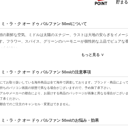
 ミ・ラ・ク オー ドゥ パルファン 50mlについて
朝の新鮮な空気、ミドルは太陽のエナジー、ラストは大地の安らぎをイメー
す。フラワー、スパイス、グリーンのハーモニーが個性的な上品でピュアな香
いください。
もっと見る ∨
ください】
の商品は代引きでの発送ができかねます。代引きでご注文いただいた場合は
 ミ・ラ・ク オー ドゥ パルファン 50mlの注意事項
後払いには、決済代行会社による審査がございます。予めご了承ください。
の商品は、ヤマト運輸、佐川急便もしくは日本郵便で発送をさせて頂きます
にてお取り扱いしている海外商品は全て海外で調達しております。ブランド・商品によっ
日・お時間帯指定は承っておりません。
持ちのパソコン画面の状態で異なる場合がございますので、予め御了承下さい。
アルやメーカーの都合により、お届けする商品のパッケージが画像と異なる場合がござい
票の依頼主名、納品書に弊社以外の物流センター社名が記載されることがあ
了承ください。
意書き記載がある商品の合計金額が16666円以上の場合、別途手数料が発生
都合でのご注文のキャンセル・変更はできません。
ご注文でも倉庫が異なる場合や配送用箱の関係で荷物を分割して配送する場合
分割してそれぞれの荷物に同梱されますが手数料等の変更はございませんの
品はラッピングができません。
 ミ・ラ・ク オー ドゥ パルファン 50mlのお悩み・効果