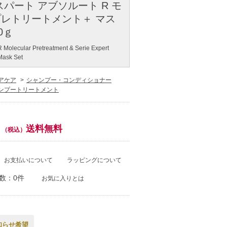
スパート アブソルート R モ
レトリートメント＋ マス
0ｇ
R Molecular Pretreatment & Serie Expert
Mask Set
アケア
シャンプー・コンディショナー
ンプートリートメント
送料無料
（税込）
お支払いについて
ラッピングについて
数：0件
お気に入りとは
知らせ希望