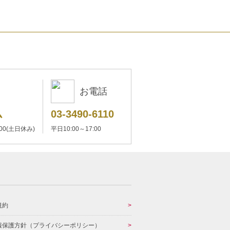
お電話
ム
03-3490-6110
:00(土日休み)
平日10:00～17:00
規約
報保護方針（プライバシーポリシー）