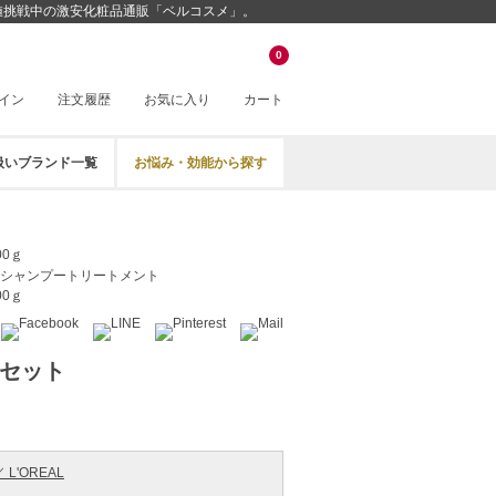
最安値挑戦中の激安化粧品通販「ベルコスメ」。
0
イン
注文履歴
お気に入り
カート
扱いブランド一覧
お悩み・効能から探す
00ｇ
シャンプートリートメント
00ｇ
点セット
L'OREAL