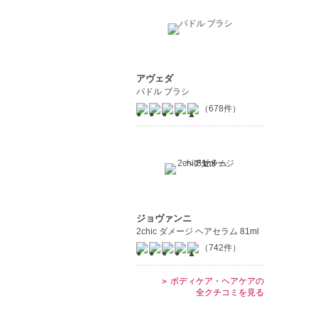
アヴェダ
パドル ブラシ
（678件）
ジョヴァンニ
2chic ダメージ ヘアセラム 81ml
（742件）
ボディケア・ヘアケアの
全クチコミを見る