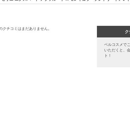
のクチコミはまだありません。
ク
ベルコスメで
いただくと、
ト！