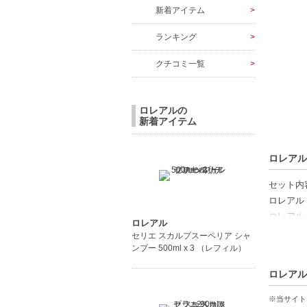
新着アイテム
ランキング
クチコミ一覧
ロレアルの
新着アイテム
ロレアル
セット内
ロレアル
ロレアル 
ロレアル
商品情報
セリエ スカルプスーペリア シャ
ロレアル
ンプー 500ml x 3 （レフィル）
時短ケア 
ロレアル
印象の動
※当サイト