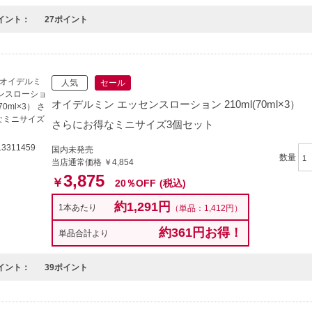
イント：
27ポイント
人気
セール
オイデルミン エッセンスローション 210ml(70ml×3）
さらにお得なミニサイズ3個セット
3311459
国内未発売
数量
当店通常価格 ￥4,854
3,875
￥
20％OFF
(税込)
約1,291円
1本あたり
（単品：1,412円）
約361円お得！
単品合計より
イント：
39ポイント