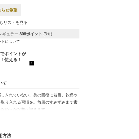
知らせ希望
ちリストを見る
レギュラー
808ポイント
(3％)
ントについて
いて
揮しきれていない、美の回復に着目。乾燥や
を取り入れる習慣を。角層のすみずみまで素
たなめらかな肌へ導きます。
使用方法