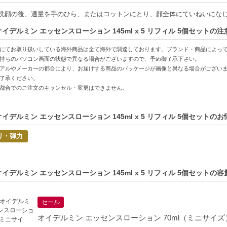
しっかり浸透-乾燥による小ジワを目立たなくし、なめらかな肌へ導く。
洗顔の後、適量を手のひら、またはコットンにとり、顔全体にていねいにな
ふれるつや肌-透明感に満ちた美肌をサポートし、自信を与えるスキンケア。
オイデルミン エッセンスローション 145ml x 5 リフィル 5個セットの
使える-朝晩のスキンケアに最適で、季節を問わず大活躍。
にてお取り扱いしている海外商品は全て海外で調達しております。ブランド・商品によっ
方へおすすめ】
持ちのパソコン画面の状態で異なる場合がございますので、予め御了承下さい。
敏感肌に悩む方
アルやメーカーの都合により、お届けする商品のパッケージが画像と異なる場合がござい
了承ください。
と透明感を求める方
都合でのご注文のキャンセル・変更はできません。
オイデルミン エッセンスローション 145ml x 5 リフィル 5個セットの
リ・弾力
オイデルミン エッセンスローション 145ml x 5 リフィル 5個セット
セール
オイデルミン エッセンスローション 70ml（ミニサイズ