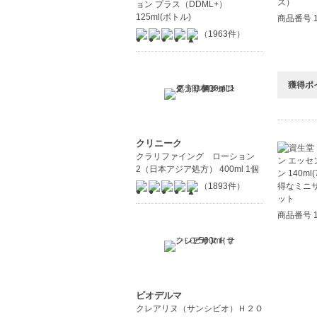
ョン プラス（DDML+）
125ml(ボトル)
商品番号 1
（1963件）
獲得ポ
クリニーク
クラリファイング ローション
2（日本アジア処方） 400ml 1個
（1893件）
商品番号 1
ビオデルマ
クレアリヌ（サンシビオ）Ｈ２Ｏ