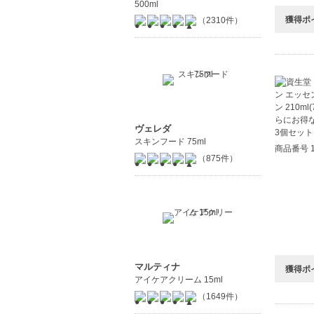
500ml
獲得ポ
（2310件）
ヴェレダ
スキンフード 75ml
商品番号 1
（875件）
マルティナ
獲得ポ
アイケアクリーム 15ml
（1649件）