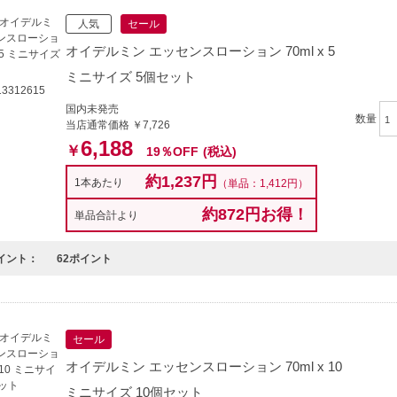
人気
セール
オイデルミン エッセンスローション 70ml x 5
ミニサイズ 5個セット
3312615
国内未発売
数量
当店通常価格 ￥7,726
6,188
￥
19％OFF
(税込)
約1,237円
1本あたり
（単品：1,412円）
約872円お得！
単品合計より
イント：
62ポイント
セール
オイデルミン エッセンスローション 70ml x 10
ミニサイズ 10個セット