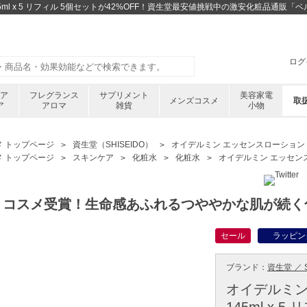
5ml x 5 リフィル 5個セットが42%OFF！資生堂最安値挑戦中の激安化粧品通販「
ログ
ケア
フレグランス
サプリメント
美容家電
メンズコスメ
取
ア
アロマ
雑貨
小物
メ トップページ
資生堂（SHISEIDO）
オイデルミン エッセンスローション 14
メ トップページ
スキンケア
化粧水
化粧水
オイデルミン エッセンスロ
トコスメ受賞！生命感あふれるつややかな肌が続く
セール
ラッピン
ブランド：
資生堂 ／ S
オイデルミン
145ml x 