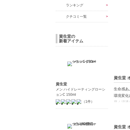
ランキング
クチコミ一覧
資生堂の
新着アイテム
資生堂 
資生堂
生命感あ
メン ハイドレーティングローシ
ョンC 150ml
環境変化
（1件）
早く浸透
【ギフト
資生堂 
【商品の