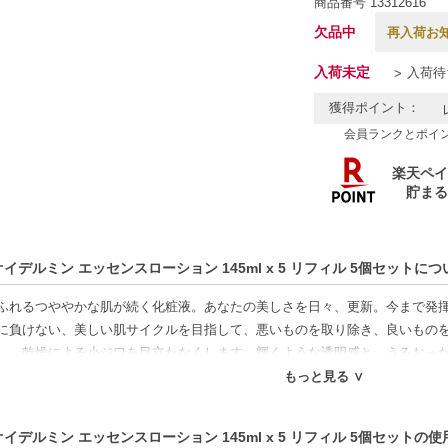
商品番号
13312616
欠品中
再入荷お
入荷未定
入荷待
獲得ポイント：
会員ランクとポイ
オイデルミン エッセンスローション 145ml x 5 リフィル 5個セットにつ
ふれるつややかな肌が続く化粧液。あなたの美しさを日々、更新。今まで発
に負けない、美しい肌サイクルを目指して、悪いものを取り除き、良いもの
し、乾燥による小ジワを目立たなくします。輝くような透明感と、うるおっ
もっと見る ∨
好適品】
オイデルミン エッセンスローション 145ml x 5 リフィル 5個セットの
特徴】