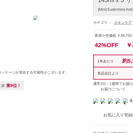
[Mini] Eudermine Act
カテゴリ ：
スキンケア
希望小売価格 ￥46,750
42%OFF
￥
約5,
1本あたり
パッケージが混在する可能性がございます。
単品合計より
通常3日～1週間でお届け
粧水
第9位！
お届けについて
4
お気に入り登録