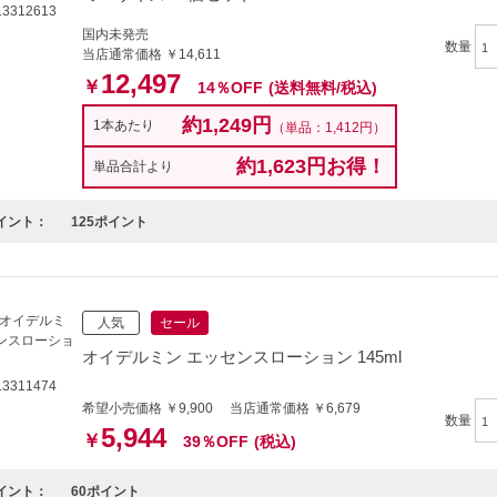
3312613
国内未発売
数量
当店通常価格 ￥14,611
12,497
￥
14％OFF
(送料無料/税込)
約1,249円
1本あたり
（単品：1,412円）
約1,623円お得！
単品合計より
イント：
125ポイント
人気
セール
オイデルミン エッセンスローション 145ml
3311474
希望小売価格 ￥9,900 当店通常価格 ￥6,679
数量
5,944
￥
39％OFF
(税込)
イント：
60ポイント