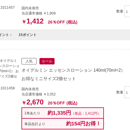
3311457
国内未発売
数量
当店通常価格 ￥1,909
1,412
￥
26％OFF
(税込)
イント：
15ポイント
人気
セール
オイデルミン エッセンスローション 140ml(70ml×2）
お得なミニサイズ2個セット
3311458
国内未発売
数量
当店通常価格 ￥3,352
2,670
￥
20％OFF
(税込)
約1,335円
1本あたり
（単品：1,412円）
約154円お得！
単品合計より