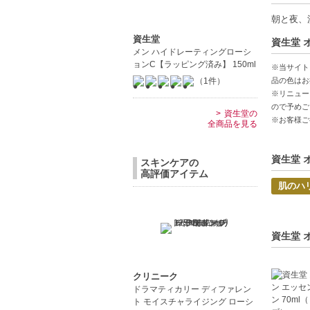
角層まで
朝と夜、
生命感あ
資生堂
資生堂 
多用途に
メン ハイドレーティングローシ
ョンC【ラッピング済み】 150ml
※当サイト
【こんな
品の色はお
（1件）
乾燥肌や
※リニュー
ので予めご
うるおい
資生堂の
※お客様ご
全商品を見る
資生堂 
スキンケアの
高評価アイテム
肌のハ
資生堂 
クリニーク
ドラマティカリー ディファレン
ト モイスチャライジング ローシ