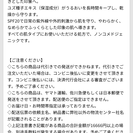
きとした印象へ。
ユズ種子エキス（保湿成分）がうるおいを長時間キープし、乾
燥から守ります。
SPF20で日常の紫外線や外的刺激から肌を守り、やわらかく、
なめらかでふっくらとした印象の肌へ導きます。
すべての肌タイプにお使いいただける処方で、ノンコメドジェ
ニックです。
【ご注意ください】
◇こちらの商品は代引きでの発送ができかねます。代引きでご
注文いただいた場合は、コンビニ後払いに変更をさせて頂きま
す。コンビニ後払いには、決済代行会社による審査がございま
す。予めご了承ください。
◇こちらの商品は、ヤマト運輸、佐川急便もしくは日本郵便で
発送をさせて頂きます。配送便のご指定はできません。
◇お届け日・お時間帯指定は承っておりません。
◇配送伝票の依頼主名、納品書に弊社以外の物流センター社名
が記載されることがあります。
◇上記注意書き記載がある商品の合計金額が16666円以上の場
合、別途手数料が発生する場合があります。予めご了承くださ