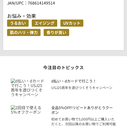
JAN/UPC：768614149514
お悩み・効果
うるおい
エイジング
UVカット
肌のハリ・弾力
香りが良い
今注目のトピックス
に
d払い・dカードで行こう！
り
USJ25周年を遊びつくそうキャンペーン
トを
決済
話
全品5％OFF!リピートありがとうクー
での
ポン
の方
初めてお買い物で5,000円以上ご購入いた
だくと、次回以降のお買い物でご利用可能