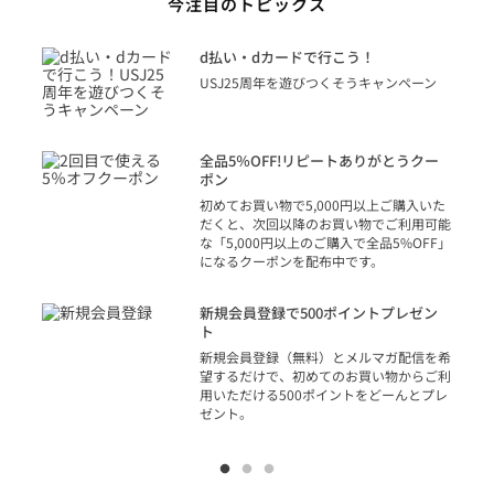
今注目のトピックス
に
d払い・dカードで行こう！
り
USJ25周年を遊びつくそうキャンペーン
トを
決済
話
全品5％OFF!リピートありがとうクー
での
ポン
の方
初めてお買い物で5,000円以上ご購入いた
だくと、次回以降のお買い物でご利用可能
な「5,000円以上のご購入で全品5%OFF」
になるクーポンを配布中です。
り
アカ
新規会員登録で500ポイントプレゼン
ジッ
ト
物で
新規会員登録（無料）とメルマガ配信を希
望するだけで、初めてのお買い物からご利
用いただける500ポイントをどーんとプレ
ゼント。