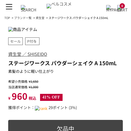
0
TOP
>
ブランド一覧
>
資生堂
>
ステージワークス パウダーシェイク A 150mL
セール
P付与
資生堂 ／ SHISEIDO
ステージワークス パウダーシェイク A 150mL
素髪のように軽い仕上がり
希望小売価格
¥1,650
当店通常価格
¥1,000
960
41% OFF
¥
税込
獲得ポイント：
29ポイント (3％)
欠品中