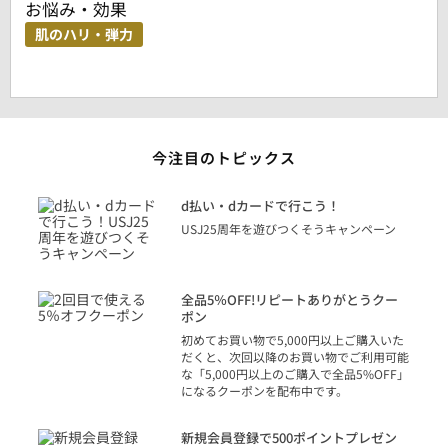
お悩み・効果
肌のハリ・弾力
今注目のトピックス
に
d払い・dカードで行こう！
り
USJ25周年を遊びつくそうキャンペーン
トを
決済
話
全品5％OFF!リピートありがとうクー
での
ポン
の方
初めてお買い物で5,000円以上ご購入いた
だくと、次回以降のお買い物でご利用可能
な「5,000円以上のご購入で全品5%OFF」
になるクーポンを配布中です。
り
アカ
新規会員登録で500ポイントプレゼン