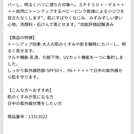
バーし、明るくハリに満ちた印象へ。ＳＰＦ５０＋・ＰＡ＋＋
＋＋自然にトーンアップするベビーピンク乾燥による小ジワを
目立たなくします*。肌にすばやくなじみ、みずみずしい使い
心地。洗顔料・石けんで落とせます。*効能評価試験済み
【商品の特徴】
トーンアップ効果-大人の肌のくすみや影を瞬時にカバーし、明
るく見せます。
マルチ機能-乳液、化粧下地、UVカット機能を一つに集約しま
した。
しっかり紫外線防御-SPF50＋、PA＋＋＋＋で日中の紫外線か
ら肌を守ります。
【こんな方へおすすめ】
肌のくすみが気になる方
日中の紫外線対策をしたい方
商品番号：
13313022