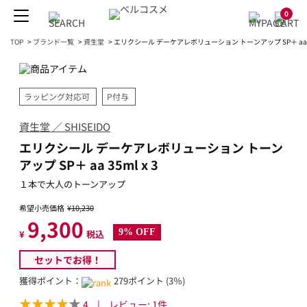
0
TOP
>
ブランド一覧
>
資生堂
>
エリクシール デーケアレボリューション トーンアップ SP＋ aa 35
ラッピング対応可
P付与
資生堂 ／ SHISEIDO
エリクシール デーケアレボリューション トーン
アップ SP＋ aa 35ml x 3
１本で大人のトーンアップ
希望小売価格
¥10,230
9,300
9% OFF
¥
税込
セットでお得！
獲得ポイント：
279ポイント (3％)
4
|
レビュー:
1
件