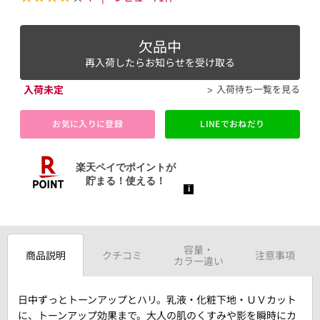
欠品中
再入荷したらお知らせを受け取る
入荷未定
入荷待ち一覧を見る
お気に入りに登録
LINEでおねだり
容量・
商品説明
クチコミ
注意事項
カラー違い
日中ずっとトーンアップとハリ。乳液・化粧下地・ＵＶカット
に、トーンアップ効果まで。大人の肌のくすみや影を瞬時にカ