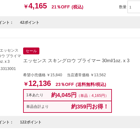
4,165
￥
21％OFF
(税込)
数量
イント：
42ポイント
セール
エッセンス スキングロウ プライマー 30ml/1oz. x 3
3313001
希望小売価格 ￥15,840 当店通常価格 ￥13,562
12,136
￥
23％OFF
(送料無料/税込)
約4,045円
1本あたり
（単品：4,165円）
約359円お得！
単品合計より
イント：
122ポイント