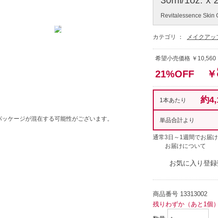
Revitalessence Skin
カテゴリ ：
メイクアッ
希望小売価格 ￥10,560
21%OFF
￥
約4,
1本あたり
パッケージが混在する可能性がございます。
単品合計より
通常3日～1週間でお届け
お届けについて
お気に入り登録
商品番号
13313002
残りわずか（あと1個