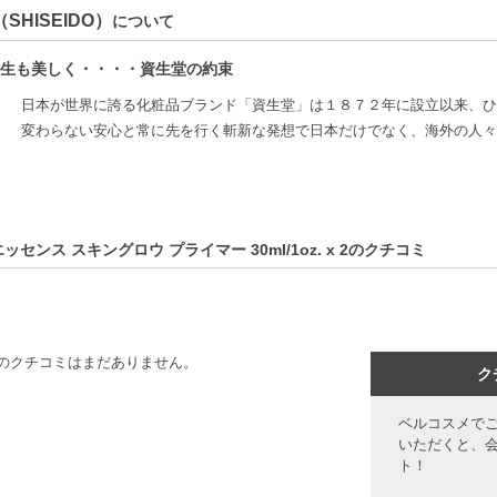
SHISEIDO）
について
生も美しく・・・・資生堂の約束
日本が世界に誇る化粧品ブランド「資生堂」は１８７２年に設立以来、ひ
変わらない安心と常に先を行く斬新な発想で日本だけでなく、海外の人々
ッセンス スキングロウ プライマー 30ml/1oz. x 2のクチコミ
のクチコミはまだありません。
ク
ベルコスメで
いただくと、
ト！