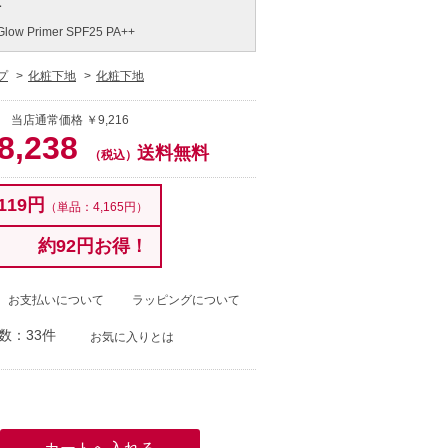
 Glow Primer SPF25 PA++
プ
化粧下地
化粧下地
 当店通常価格 ￥9,216
8,238
送料無料
（税込）
119円
（単品：4,165円）
約92円お得！
お支払いについて
ラッピングについて
数：33件
お気に入りとは
）