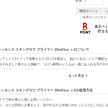
数量
獲得ポイント：
会員ランクとポイ
ッセンス スキングロウ プライマー 30ml/1oz. x 2について
ンアミド※1ケフィア発酵エキス GL※2を配合し、肌のうるおいバリア機能
みずみずしく軽やかな感触で、つけた瞬間からうるおい感にあふれる毛穴や
い透明感のあるつや仕上がりが1日中※3続きます。
もっと見る ∨
るおい保護成分
湿成分：乳酸桿菌 コメ発酵物、グリセリン
ッセンス スキングロウ プライマー 30ml/1oz. x 2の使用方法
4時間の持続データ取得済み（資生堂調べ）
ケアで肌を整えた後にお使いください。
特徴】
ら、または指先に少量をとり、顔の中心から外側に向かってムラなくのばし