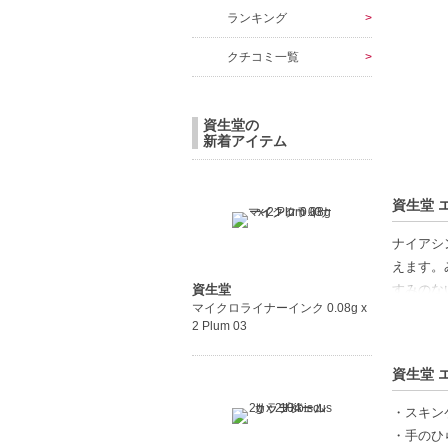
ランキング
クチコミ一覧
資生堂の
新着アイテム
資生堂 エ
ナイアシ
えます。
資生堂
すみのな
マイクロライナーインク 0.08g x
2 Plum 03
※1 う
※2 保
資生堂 エ
※3 2
・スキン
【商品の
・手のひ