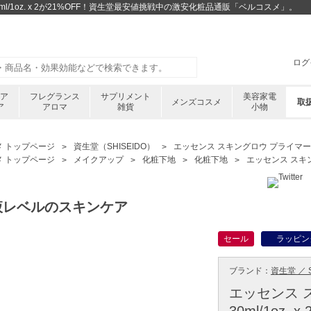
ml/1oz. x 2が21%OFF！資生堂最安値挑戦中の激安化粧品通販「ベルコスメ」。
ログ
ケア
フレグランス
サプリメント
美容家電
メンズコスメ
取
ア
アロマ
雑貨
小物
メ トップページ
資生堂（SHISEIDO）
エッセンス スキングロウ プライマー 30ml
メ トップページ
メイクアップ
化粧下地
化粧下地
エッセンス スキング
液レベルのスキンケア
セール
ラッピン
ブランド：
資生堂 ／ S
エッセンス 
30ml/1oz. x 