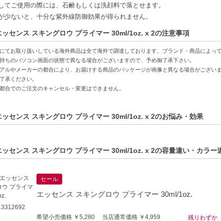
バリア機能サポート-ナイアシンアミドと発酵エキスが、肌の保湿力を高めま
してご使用の際には、石鹸もしくは洗顔料で落とせます。
ハリ感-軽やかに肌に馴染み、弾むようなハリを提供します。
が少ないと、十分な紫外線防御効果が得られません。
ある仕上がり-みずみずしさとつや感が長時間持続し、明るい肌印象を与えま
ッセンス スキングロウ プライマー 30ml/1oz. x 2の注意事項
方へおすすめ】
にてお取り扱いしている海外商品は全て海外で調達しております。ブランド・商品によっ
じわが気になる方
持ちのパソコン画面の状態で異なる場合がございますので、予め御了承下さい。
くすみが気になる方
アルやメーカーの都合により、お届けする商品のパッケージが画像と異なる場合がござい
了承ください。
都合でのご注文のキャンセル・変更はできません。
ッセンス スキングロウ プライマー 30ml/1oz. x 2のお悩み・効果
ッセンス スキングロウ プライマー 30ml/1oz. x 2の容量違い・カラー
セール
エッセンス スキングロウ プライマー 30ml/1oz.
3312692
希望小売価格 ￥5,280 当店通常価格 ￥4,959
残りわずか