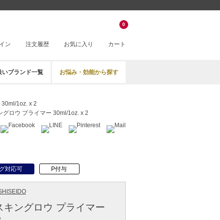
0
イン
注文履歴
お気に入り
カート
扱いブランド一覧
お悩み・効能から探す
/1oz. x 2
ロウ プライマー 30ml/1oz. x 2
グ対応可
P付与
HISEIDO
スキングロウ プライマー
2