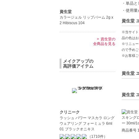
うるおい
・単品と
ふっくら
・使用量
資生堂
透明感の
カラージェル リップバーム 2g x
資生堂 エ
2 Hibiscus 104
【こんな
※当サイト
毛穴や小
品の色はお
資生堂の
乾燥肌や
全商品を見る
※リニュー
ので予めご
※お客様ご
メイクアップの
高評価アイテム
資生堂 エ
資生堂 エ
クリニーク
ラッシュ パワー マスカラ ロング
ウェアリング フォーミュラ 6ml
01 ブラックオニキス
商品番号 1
（1710件）