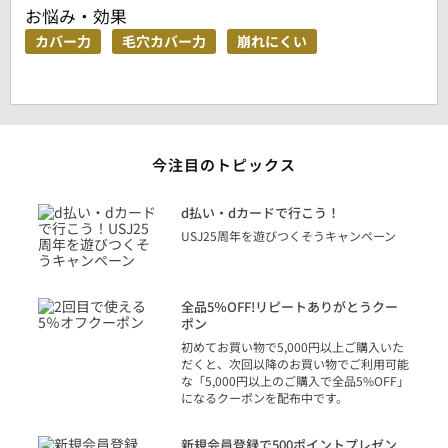
お悩み・効果
カバー力
毛穴カバー力
崩れにくい
今注目のトピックス
に
d払い・dカードで行こう！
り
USJ25周年を遊びつくそうキャンペーン
トを
決済
話
全品5％OFF!リピートありがとうクー
での
ポン
の方
初めてお買い物で5,000円以上ご購入いた
だくと、次回以降のお買い物でご利用可能
な「5,000円以上のご購入で全品5%OFF」
になるクーポンを配布中です。
り
アカ
新規会員登録で500ポイントプレゼン