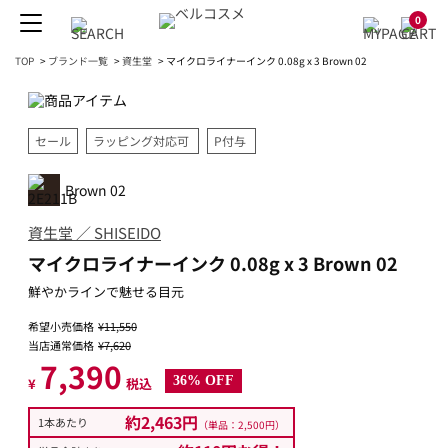
0
TOP
>
ブランド一覧
>
資生堂
>
マイクロライナーインク 0.08g x 3 Brown 02
セール
ラッピング対応可
P付与
Brown 02
資生堂 ／ SHISEIDO
マイクロライナーインク 0.08g x 3 Brown 02
鮮やかラインで魅せる目元
希望小売価格
¥11,550
当店通常価格
¥7,620
7,390
36% OFF
¥
税込
約2,463円
1本あたり
（単品：2,500円）