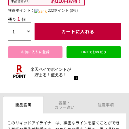
約110円お得！
単品合計より
獲得ポイント：
222ポイント (3％)
1
残り
個
カートに入れる
お気に入りに登録
LINEでおねだり
容量・
商品説明
注意事項
カラー違い
このリキッドアイライナーは、緻密なラインを描くことができ