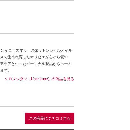
でご安心ください。
さを引き立てます。
い、奥深い印象を与えます。
て行動したい日常にぴったりです。
サンがローズマリーのエッセンシャルオイル
スで生まれ育ったオリビエが心から愛す
アケアといったパーソナル製品からホーム
ます。
ロクシタン（L'occitane）の商品を見る
この商品にクチコミする