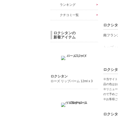
ランキング
クチコミ一覧
ロクシタ
ロクシタンの
南フラン
新着アイテム
トップ：
ハート：
ベース：
ロクシタ
【ご注意
ロクシタン
◇こちら
※当サイト
ローズ リップバーム 12ml x 3
コンビニ
品の色はお
※リニュー
◇こちら
ので予めご
◇お届け
※お客様ご
◇配送伝
◇上記注
◇1件の
ロクシタ