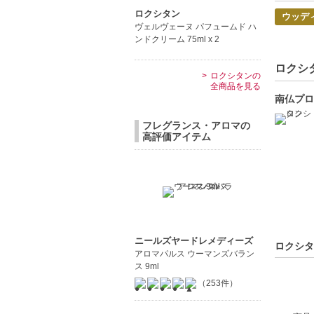
明細書は
ロクシタン
ウッデ
◇この商
ヴェルヴェーヌ パフュームド ハ
ンドクリーム 75ml x 2
【商品の
ロクシタ
【勇気と
ロクシタンの
【ウッデ
全商品を見る
南仏プロ
【持続性
フレグランス・アロマの
【こんな
高評価アイテム
自分を表
特別な日
【JAN/UP
ニールズヤードレメディーズ
ロクシタ
アロマパルス ウーマンズバラン
ス 9ml
（253件）