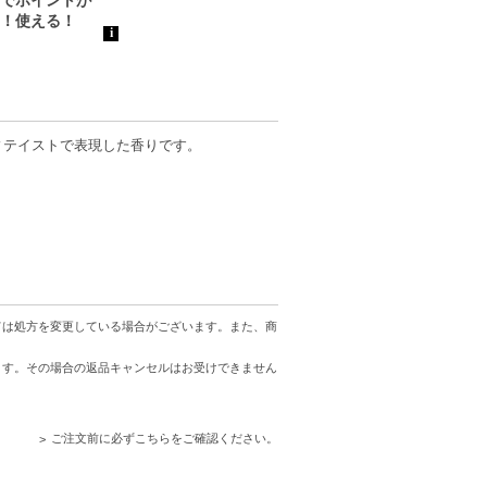
ィテイストで表現した香りです。
、コンビニ後払いに変更をさせて頂きます。
ては処方を変更している場合がございます。また、商
ます。その場合の返品キャンセルはお受けできません
。配送便のご指定はできません。
ります。
ご注文前に必ずこちらをご確認ください。
する場合があります。予めご了承ください。
がございます。予めご了承ください。また、