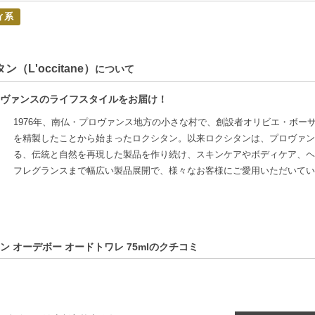
分割してそれぞれの荷物に同梱されますが手数料等の変更はございませんの
ィ系
品はラッピングができません。
特徴】
ン（L'occitane）
について
強さの象徴】-南フランスの騎士にインスパイアされた香りで、強い男性らし
ィテイスト】-ベルガモット、乳香、バニラ、シダーウッドの香りが重なり合
ヴァンスのライフスタイルをお届け！
のある香り】-1日中香りが続くため、特別な瞬間を演出します。自信を持っ
1976年、南仏・プロヴァンス地方の小さな村で、創設者オリビエ・ボー
方へおすすめ】
を精製したことから始まったロクシタン。以来ロクシタンは、プロヴァン
現したい強い男性の方
る、伝統と自然を再現した製品を作り続け、スキンケアやボディケア、ヘ
や日常で印象に残りたい方
フレグランスまで幅広い製品展開で、様々なお客様にご愛用いただいてい
C:3253581663349】
ン オーデボー オードトワレ 75mlのクチコミ