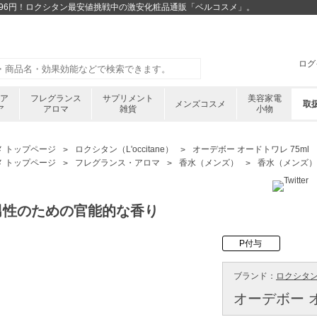
が8396円！ロクシタン最安値挑戦中の激安化粧品通販「ベルコスメ」。
ログ
ケア
フレグランス
サプリメント
美容家電
メンズコスメ
取
ア
アロマ
雑貨
小物
メ トップページ
ロクシタン（L'occitane）
オーデボー オードトワレ 75ml
メ トップページ
フレグランス・アロマ
香水（メンズ）
香水（メンズ）
男性のための官能的な香り
P付与
ブランド：
ロクシタン ／
オーデボー オ