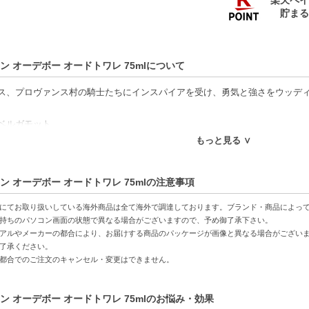
ン オーデボー オードトワレ 75mlについて
ス、プロヴァンス村の騎士たちにインスパイアを受け、勇気と強さをウッデ
ベルガモット
乳香
もっと見る ∨
バニラ、シダーウッド
ン オーデボー オードトワレ 75mlの注意事項
ください】
の商品は代引きでの発送ができかねます。代引きでご注文いただいた場合は
にてお取り扱いしている海外商品は全て海外で調達しております。ブランド・商品によっ
後払いには、決済代行会社による審査がございます。予めご了承ください。
持ちのパソコン画面の状態で異なる場合がございますので、予め御了承下さい。
アルやメーカーの都合により、お届けする商品のパッケージが画像と異なる場合がござい
の商品は、ヤマト運輸、佐川急便もしくは日本郵便で発送をさせて頂きます
了承ください。
日・お時間帯指定は承っておりません。
都合でのご注文のキャンセル・変更はできません。
票の依頼主名、納品書に弊社以外の物流センター社名が記載されることがあ
意書き記載がある商品の合計金額が16666円以上の場合、別途手数料が発生
ご注文でも倉庫が異なる場合や配送用箱の関係で荷物を分割して配送する場合
ン オーデボー オードトワレ 75mlのお悩み・効果