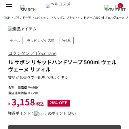
0
TOP
>
ブランド一覧
>
ロクシタン
>
ル サボン リキッドハンドソープ 500ml ヴェルヴェーヌ 
セール
ラッピング対応可
P付与
ロクシタン ／ L'occitane
ル サボン リキッドハンドソープ 500ml ヴェル
ヴェーヌ リフィル
爽やかな香りで手肌を心地よく洗う
希望小売価格
¥4,400
当店通常価格
¥3,290
3,158
28% OFF
¥
税込
獲得ポイント：
95ポイント (3％)