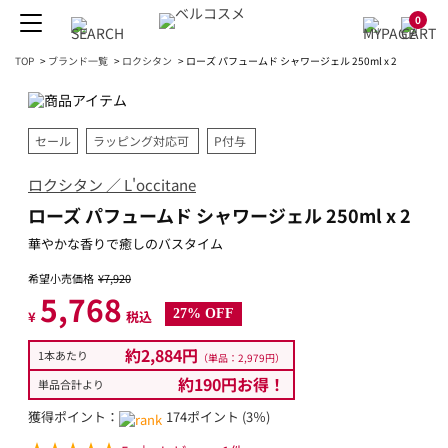
0
TOP
>
ブランド一覧
>
ロクシタン
>
ローズ パフュームド シャワージェル 250ml x 2
セール
ラッピング対応可
P付与
ロクシタン ／ L'occitane
ローズ パフュームド シャワージェル 250ml x 2
華やかな香りで癒しのバスタイム
希望小売価格
¥7,920
5,768
27% OFF
¥
税込
約2,884円
1本あたり
（単品：2,979円）
約190円お得！
単品合計より
獲得ポイント：
174ポイント (3％)