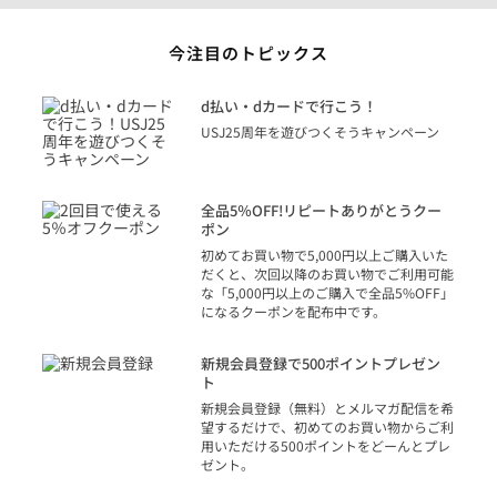
今注目のトピックス
に
d払い・dカードで行こう！
り
USJ25周年を遊びつくそうキャンペーン
トを
決済
話
全品5％OFF!リピートありがとうクー
での
ポン
の方
初めてお買い物で5,000円以上ご購入いた
だくと、次回以降のお買い物でご利用可能
な「5,000円以上のご購入で全品5%OFF」
になるクーポンを配布中です。
り
アカ
新規会員登録で500ポイントプレゼン
ジッ
ト
物で
新規会員登録（無料）とメルマガ配信を希
望するだけで、初めてのお買い物からご利
用いただける500ポイントをどーんとプレ
ゼント。