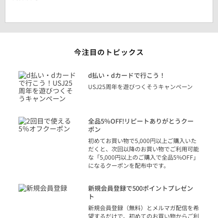
今注目のトピックス
に
d払い・dカードで行こう！
り
USJ25周年を遊びつくそうキャンペーン
トを
決済
話
全品5％OFF!リピートありがとうクー
での
ポン
の方
初めてお買い物で5,000円以上ご購入いた
だくと、次回以降のお買い物でご利用可能
な「5,000円以上のご購入で全品5%OFF」
になるクーポンを配布中です。
り
アカ
新規会員登録で500ポイントプレゼン
ジッ
ト
物で
新規会員登録（無料）とメルマガ配信を希
望するだけで、初めてのお買い物からご利