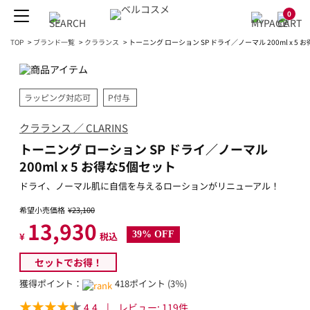
0
TOP
>
ブランド一覧
>
クラランス
>
トーニング ローション SP ドライ／ノーマル 200ml x 5 
ラッピング対応可
P付与
クラランス ／ CLARINS
トーニング ローション SP ドライ／ノーマル
200ml x 5 お得な5個セット
ドライ、ノーマル肌に自信を与えるローションがリニューアル！
希望小売価格
¥23,100
13,930
39% OFF
¥
税込
セットでお得！
獲得ポイント：
418ポイント (3％)
4.4
|
レビュー:
119
件