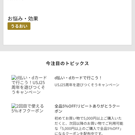
お悩み・効果
うるおい
今注目のトピックス
に
d払い・dカードで行こう！
り
USJ25周年を遊びつくそうキャンペーン
トを
決済
話
全品5％OFF!リピートありがとうクー
での
ポン
の方
初めてお買い物で5,000円以上ご購入いた
だくと、次回以降のお買い物でご利用可能
な「5,000円以上のご購入で全品5%OFF」
になるクーポンを配布中です。
り