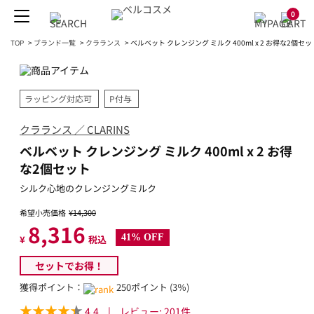
0
TOP
>
ブランド一覧
>
クラランス
>
ベルベット クレンジング ミルク 400ml x 2 お得な2個セッ
ラッピング対応可
P付与
クラランス ／ CLARINS
ベルベット クレンジング ミルク 400ml x 2 お得
な2個セット
シルク心地のクレンジングミルク
希望小売価格
¥14,300
8,316
41% OFF
¥
税込
セットでお得！
獲得ポイント：
250ポイント (3％)
4.4
|
レビュー:
201
件