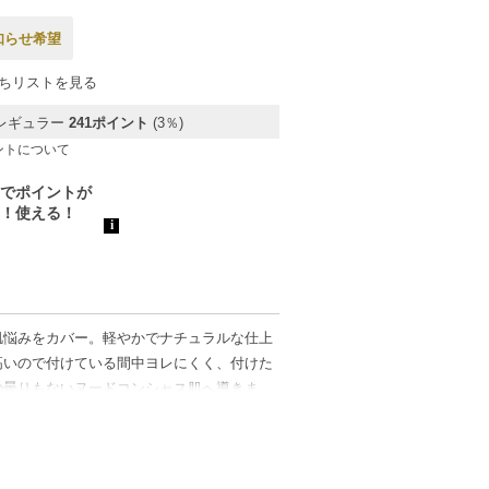
知らせ希望
ちリストを見る
レギュラー
241ポイント
(3％)
ントについて
肌悩みをカバー。軽やかでナチュラルな仕上
高いので付けている間中ヨレにくく、付けた
の曇りもないヌードコンシャス肌へ導きま