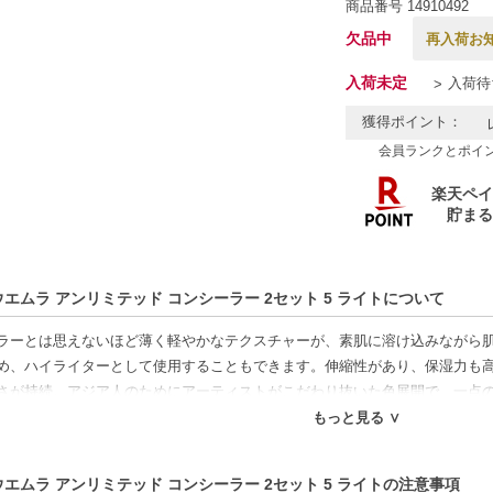
商品番号
14910492
欠品中
再入荷お
入荷未定
入荷待
獲得ポイント：
会員ランクとポイ
ウエムラ アンリミテッド コンシーラー 2セット 5 ライトについて
ラーとは思えないほど薄く軽やかなテクスチャーが、素肌に溶け込みながら
め、ハイライターとして使用することもできます。伸縮性があり、保湿力も
さが持続。アジア人のためにアーティストがこだわり抜いた色展開で、一点
もっと見る ∨
特徴】
ウエムラ アンリミテッド コンシーラー 2セット 5 ライトの注意事項
テクスチャー-素肌に溶け込むような薄さで、ナチュラルな仕上がり。