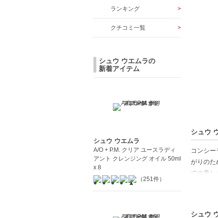
ランキング
クチコミ一覧
シュウ ウエムラの
新着アイテム
シュウ 
シュウ ウエムラ
A/O + P.M. クリア ユースラディ
コンシー
アント クレンジング オイル 50ml
がりのた
x 8
ての美し
（251件）
す。
【商品の
シュウ 
軽やかな