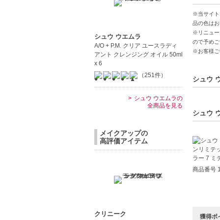
保湿力と
※当サイト
アジア人
品の色はお
※リニュー
シュウ ウエムラ
ので予めご
【こんな
A/O + P.M. クリア ユースラディ
※お客様ご
アント クレンジング オイル 50ml
肌悩みを
x 6
軽やかで
（251件）
シュウ 
【JAN/UP
シュウ ウエムラの
全商品を見る
シュウ 
メイクアップの
高評価アイテム
商品番号 1
クリニーク
獲得ポ