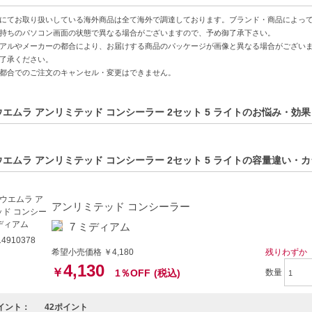
伸縮性-付けた後もヨレにくく、長時間美しい仕上がりを保つ。
にてお取り扱いしている海外商品は全て海外で調達しております。ブランド・商品によっ
向け色展開-アーティストのこだわりが詰まった色合いで、自然な肌へ。
持ちのパソコン画面の状態で異なる場合がございますので、予め御了承下さい。
アルやメーカーの都合により、お届けする商品のパッケージが画像と異なる場合がござい
了承ください。
方へおすすめ】
都合でのご注文のキャンセル・変更はできません。
カバーしたい方
ナチュラルなメイクが好きな方
ウエムラ アンリミテッド コンシーラー 2セット 5 ライトのお悩み・効果
C:4935421706612】
ウエムラ アンリミテッド コンシーラー 2セット 5 ライトの容量違い・
アンリミテッド コンシーラー
7 ミディアム
4910378
希望小売価格 ￥4,180
残りわずか
4,130
￥
1％OFF
(税込)
数量
イント：
42ポイント