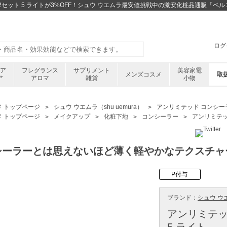
 2セット 5 ライトが3%OFF！シュウ ウエムラ最安値挑戦中の激安化粧品通販「ベ
ログ
ケア
フレグランス
サプリメント
美容家電
メンズコスメ
取
ア
アロマ
雑貨
小物
メ トップページ
シュウ ウエムラ（shu uemura）
アンリミテッド コンシーラ
メ トップページ
メイクアップ
化粧下地
コンシーラー
アンリミテッ
シーラーとは思えないほど薄く軽やかなテクスチャ
P付与
ブランド：
シュウ ウエム
アンリミテッ
5 ライト