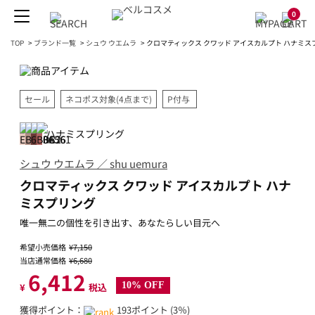
0
TOP
>
ブランド一覧
>
シュウ ウエムラ
>
クロマティックス クワッド アイスカルプト ハナミス
セール
ネコポス対象(4点まで)
P付与
ハナミスプリング
シュウ ウエムラ ／ shu uemura
クロマティックス クワッド アイスカルプト ハナ
ミスプリング
唯一無二の個性を引き出す、あなたらしい目元へ
希望小売価格
¥7,150
当店通常価格
¥6,680
6,412
10% OFF
¥
税込
獲得ポイント：
193ポイント (3％)