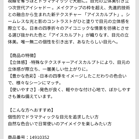
視線を奪うほどドラマティックで大胆に。目元の立体美引き立
つ次世代アイシャドー 。メイクアップの枠を超え、先進的技術
との融合から生まれた新テクスチャー 「アイスカルプト」。シ
ームレスな光と影のコントラストがひと塗りで目元の立体感を
際立てる。日本の四季折々のアイコニックな情景を彷彿とさせ
る選び抜かれた色と「アイスカルプト」が織りなす、目元の立
体美。唯一無二の個性を引き出す、あなたらしい目元へ。
【商品の特徴】
【立体感】-特殊なテクスチャーアイスカルプトにより、目元の
立体感が際立ち、一層美しい仕上がりに。
【豊かな色彩】-日本の四季をイメージしたこだわりの色合い
で、様々なシーンにマッチ。
【使いやすさ】-発色が良く、軽やかな付け心地で、ぼかしやす
さも兼ね備えています。
【こんな方へおすすめ】
個性的でドラマティックな目元を追求したい方
自然な色合いで日常使いのアイメイクを楽しみたい方
商品番号：
14910352