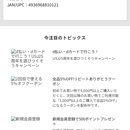
JAN/UPC：4936968810121
今注目のトピックス
に
d払い・dカードで行こう！
り
USJ25周年を遊びつくそうキャンペーン
トを
決済
話
全品5％OFF!リピートありがとうクー
での
ポン
の方
初めてお買い物で5,000円以上ご購入いた
だくと、次回以降のお買い物でご利用可能
な「5,000円以上のご購入で全品5%OFF」
になるクーポンを配布中です。
り
アカ
新規会員登録で500ポイントプレゼン
ジッ
ト
物で