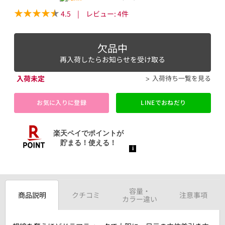
4.5
|
レビュー:
4
件
欠品中
再入荷したらお知らせを受け取る
入荷未定
入荷待ち一覧を見る
お気に入りに登録
LINEでおねだり
容量・
商品説明
クチコミ
注意事項
カラー違い