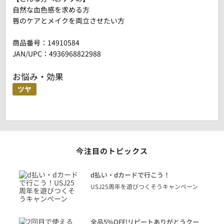
自然な血色感を求める方
唇のケアとメイクを両立させたい方
商品番号：
14910584
JAN/UPC：4936968822988
お悩み・効果
ツヤ
今注目のトピックス
に
d払い・dカードで行こう！
り
USJ25周年を遊びつくそうキャンペーン
トを
決済
話
全品5％OFF!リピートありがとうクー