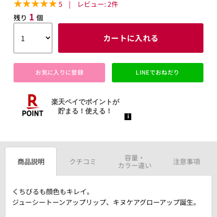
5
|
レビュー:
2
件
1
残り
個
カートに入れる
お気に入りに登録
LINEでおねだり
容量・
商品説明
クチコミ
注意事項
カラー違い
くちびるも顔色もキレイ。
ジューシートーンアップリップ、キヌケアグローアップ誕生。