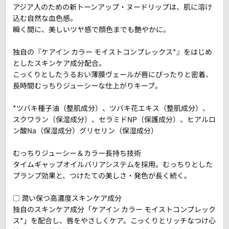
アジア人のための新トーンアップ・ヌードリップは、肌に溶け
込む自然な血色感。
瞬く間に、美しいツヤ感で顔色までも艶やかに。
独自の『ケアイン カラー モイストコンプレックス*』をはじめ
としたスキンケア成分配合。
こっくりとしたうるおい薄膜ヴェールが唇にぴったりと密着、
長時間むっちりジューシーな仕上がりキープ。
*ツバキ種子油（整肌成分）、ツバキ花エキス（整肌成分）、
スクワラン（保湿成分）、セラミドNP（保護成分）、ヒアルロ
ン酸Na（保湿成分）グリセリン（保湿成分）
むっちりジューシー＆カラー長持ち技術
タイムギャップオイルバリアシステムを採用。むっちりとした
プランプ効果と、つけたての美しさ・発色が長く続く。
□ 潤い保つ高濃度スキンケア成分
独自のスキンケア成分「ケアイン カラー モイストコンプレック
ス*」を配合し、唇をやさしくケア。こっくりとリッチなつけ心