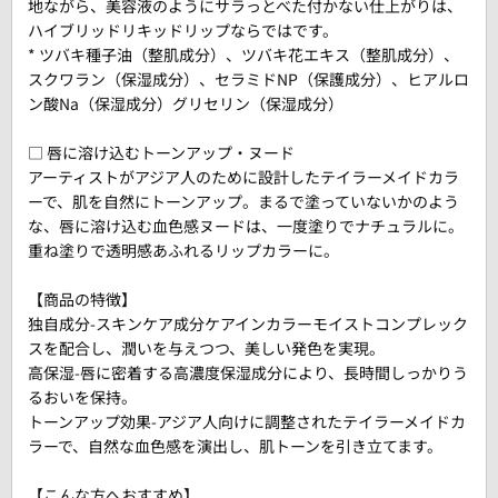
地ながら、美容液のようにサラっとべた付かない仕上がりは、
ハイブリッドリキッドリップならではです。
* ツバキ種子油（整肌成分）、ツバキ花エキス（整肌成分）、
スクワラン（保湿成分）、セラミドNP（保護成分）、ヒアルロ
ン酸Na（保湿成分）グリセリン（保湿成分）
□ 唇に溶け込むトーンアップ・ヌード
アーティストがアジア人のために設計したテイラーメイドカラ
ーで、肌を自然にトーンアップ。まるで塗っていないかのよう
な、唇に溶け込む血色感ヌードは、一度塗りでナチュラルに。
重ね塗りで透明感あふれるリップカラーに。
【商品の特徴】
独自成分-スキンケア成分ケアインカラーモイストコンプレック
スを配合し、潤いを与えつつ、美しい発色を実現。
高保湿-唇に密着する高濃度保湿成分により、長時間しっかりう
るおいを保持。
トーンアップ効果-アジア人向けに調整されたテイラーメイドカ
ラーで、自然な血色感を演出し、肌トーンを引き立てます。
【こんな方へおすすめ】