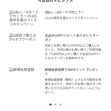
今注目のトピックス
に
d払い・dカードで行こう！
り
USJ25周年を遊びつくそうキャンペーン
トを
決済
話
全品5％OFF!リピートありがとうクー
での
ポン
の方
初めてお買い物で5,000円以上ご購入いた
だくと、次回以降のお買い物でご利用可能
な「5,000円以上のご購入で全品5%OFF」
になるクーポンを配布中です。
り
アカ
新規会員登録で500ポイントプレゼン
ジッ
ト
物で
新規会員登録（無料）とメルマガ配信を希
望するだけで、初めてのお買い物からご利
用いただける500ポイントをどーんとプレ
ゼント。