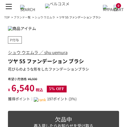
0
TOP
>
ブランド一覧
>
シュウ ウエムラ
>
ツヤ 55 ファンデーション ブラシ
P付与
シュウ ウエムラ ／ shu uemura
ツヤ 55 ファンデーション ブラシ
花びらのような形をしたファンデーションブラシ
希望小売価格
¥6,930
6,540
5% OFF
¥
税込
獲得ポイント：
197ポイント (3％)
欠品中
再入荷したらお知らせを受け取る