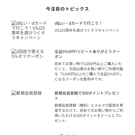
今注目のトピックス
に
d払い・dカードで行こう！
り
USJ25周年を遊びつくそうキャンペーン
トを
決済
話
全品5％OFF!リピートありがとうクー
での
ポン
の方
初めてお買い物で5,000円以上ご購入いた
だくと、次回以降のお買い物でご利用可能
な「5,000円以上のご購入で全品5%OFF」
になるクーポンを配布中です。
り
アカ
新規会員登録で500ポイントプレゼン
ジッ
ト
物で
新規会員登録（無料）とメルマガ配信を希
望するだけで、初めてのお買い物からご利
用いただける500ポイントをどーんとプレ
ゼント。