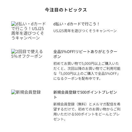
今注目のトピックス
に
d払い・dカードで行こう！
り
USJ25周年を遊びつくそうキャンペーン
トを
決済
話
全品5％OFF!リピートありがとうクー
での
ポン
の方
初めてお買い物で5,000円以上ご購入いた
だくと、次回以降のお買い物でご利用可能
な「5,000円以上のご購入で全品5%OFF」
になるクーポンを配布中です。
り
アカ
新規会員登録で500ポイントプレゼン
ジッ
ト
物で
新規会員登録（無料）とメルマガ配信を希
望するだけで、初めてのお買い物からご利
用いただける500ポイントをどーんとプレ
ゼント。