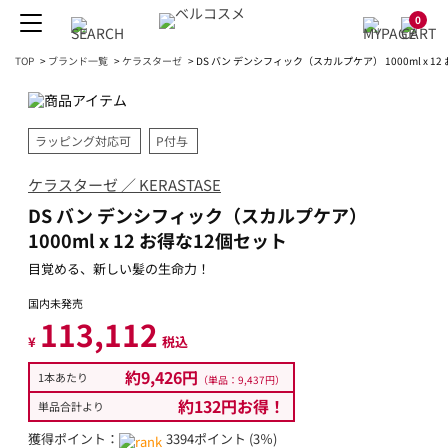
0
TOP
>
ブランド一覧
>
ケラスターゼ
>
DS バン デンシフィック（スカルプケア） 1000ml x 1
ラッピング対応可
P付与
ケラスターゼ ／ KERASTASE
DS バン デンシフィック（スカルプケア）
1000ml x 12 お得な12個セット
目覚める、新しい髪の生命力！
国内未発売
113,112
¥
税込
約9,426円
1本あたり
（単品：9,437円）
約132円お得！
単品合計より
獲得ポイント：
3394ポイント (3％)