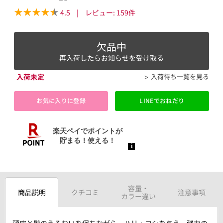
4.5
|
レビュー:
159
件
欠品中
再入荷したらお知らせを受け取る
入荷未定
入荷待ち一覧を見る
お気に入りに登録
LINEでおねだり
容量・
商品説明
クチコミ
注意事項
カラー違い
頭皮と髪のうるおいを保ちながら、ハリ・コシを与え、弾力の