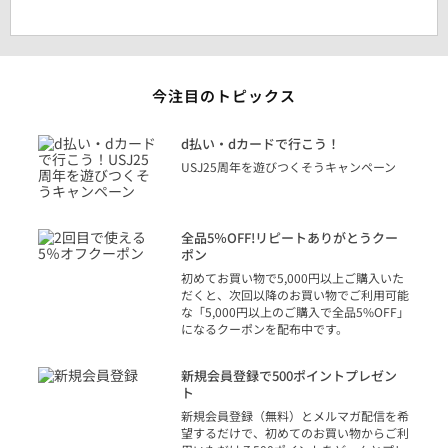
今注目のトピックス
に
d払い・dカードで行こう！
り
USJ25周年を遊びつくそうキャンペーン
トを
決済
話
全品5％OFF!リピートありがとうクー
での
ポン
の方
初めてお買い物で5,000円以上ご購入いた
だくと、次回以降のお買い物でご利用可能
な「5,000円以上のご購入で全品5%OFF」
になるクーポンを配布中です。
り
アカ
新規会員登録で500ポイントプレゼン
ジッ
ト
物で
新規会員登録（無料）とメルマガ配信を希
望するだけで、初めてのお買い物からご利