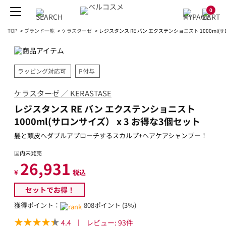
0
TOP
>
ブランド一覧
>
ケラスターゼ
>
レジスタンス RE バン エクステンショニスト 1000ml(
ラッピング対応可
P付与
ケラスターゼ ／ KERASTASE
レジスタンス RE バン エクステンショニスト
1000ml(サロンサイズ） x 3 お得な3個セット
髪と頭皮へダブルアプローチするスカルプ+ヘアケアシャンプー！
国内未発売
26,931
¥
税込
セットでお得！
獲得ポイント：
808ポイント (3％)
4.4
|
レビュー:
93
件