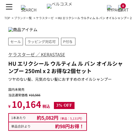
0
TOP
>
ブランド一覧
>
ケラスターゼ
>
HU エリクシール ウルティム ル バン オイルシャンプー 25
セール
ラッピング対応可
P付与
ケラスターゼ ／ KERASTASE
HU エリクシール ウルティム ル バン オイルシャ
ンプー 250ml x 2 お得な2個セット
ツヤのない髪、元気のない髪におすすめのオイルシャンプー
国内未発売
当店通常価格
¥10,566
10,164
3% OFF
¥
税込
約5,082円
1本あたり
（単品：5,131円）
約98円お得！
単品合計より