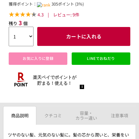
獲得ポイント：
305ポイント (3％)
4.3
|
レビュー:
9
件
3
残り
個
カートに入れる
お気に入りに登録
LINEでおねだり
容量・
商品説明
クチコミ
注意事項
カラー違い
ツヤのない髪、元気のない髪に。髪の芯から潤いと、栄養をい