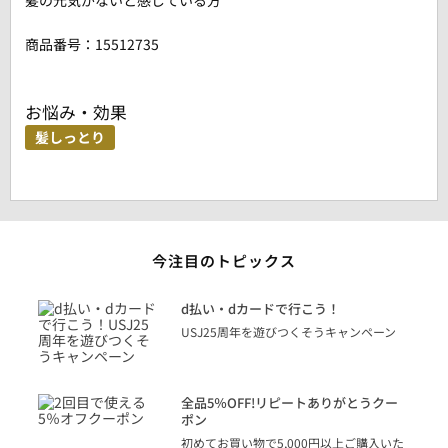
髪の元気がないと感じている方
商品番号：
15512735
お悩み・効果
髪しっとり
今注目のトピックス
に
d払い・dカードで行こう！
り
USJ25周年を遊びつくそうキャンペーン
トを
決済
話
全品5％OFF!リピートありがとうクー
での
ポン
の方
初めてお買い物で5,000円以上ご購入いた