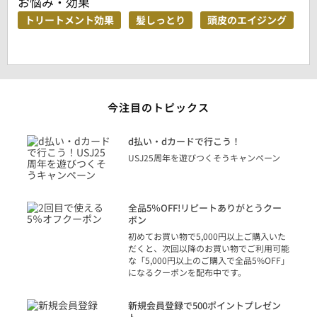
お悩み・効果
トリートメント効果
髪しっとり
頭皮のエイジング
今注目のトピックス
に
d払い・dカードで行こう！
り
USJ25周年を遊びつくそうキャンペーン
トを
決済
話
全品5％OFF!リピートありがとうクー
での
ポン
の方
初めてお買い物で5,000円以上ご購入いた
だくと、次回以降のお買い物でご利用可能
な「5,000円以上のご購入で全品5%OFF」
になるクーポンを配布中です。
り
アカ
新規会員登録で500ポイントプレゼン
ジッ