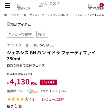
0
TOP
>
ブランド一覧
>
ケラスターゼ
>
ジェネシス GN バン イドラ フォーティファイ 250ml
ラッピング対応可
P付与
ケラスターゼ ／ KERASTASE
ジェネシス GN バン イドラ フォーティファイ
250ml
自然な陰影で立体フェイス
希望小売価格
¥4,180
4,130
1% OFF
¥
税込
獲得ポイント：
124ポイント (3％)
4.3
|
レビュー:
28
件
1
残り
個