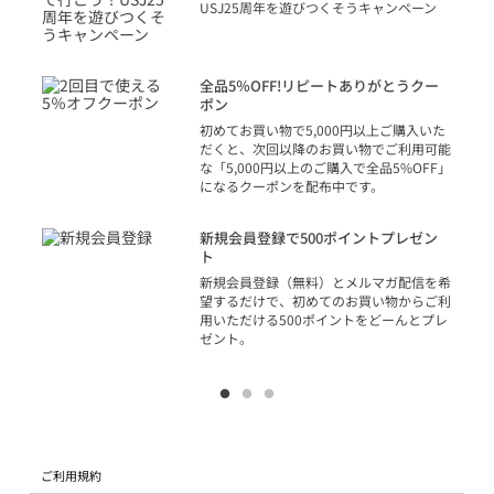
り
USJ25周年を遊びつくそうキャンペーン
トを
決済
話
全品5％OFF!リピートありがとうクー
での
ポン
の方
初めてお買い物で5,000円以上ご購入いた
だくと、次回以降のお買い物でご利用可能
な「5,000円以上のご購入で全品5%OFF」
になるクーポンを配布中です。
り
アカ
新規会員登録で500ポイントプレゼン
ジッ
ト
物で
新規会員登録（無料）とメルマガ配信を希
望するだけで、初めてのお買い物からご利
用いただける500ポイントをどーんとプレ
ゼント。
ご利用規約