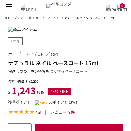
0
TOP
>
ブランド一覧
>
オーピーアイ / OPI
>
ナチュラル ネイル ベースコート 15ml
P付与
オーピーアイ / OPI ／ OPI
ナチュラル ネイル ベースコート 15ml
保護しつつ、色の持ちもよくするベースコート
希望小売価格
¥2,200
1,243
43% OFF
¥
税込
獲得ポイント：
38ポイント (3％)
4.9
|
レビュー:
9
件