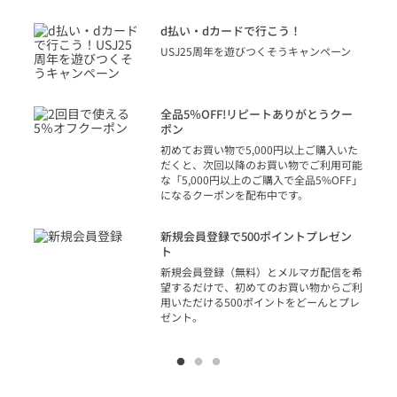
に
d払い・dカードで行こう！
り
USJ25周年を遊びつくそうキャンペーン
トを
決済
話
全品5％OFF!リピートありがとうクー
での
ポン
の方
初めてお買い物で5,000円以上ご購入いた
だくと、次回以降のお買い物でご利用可能
な「5,000円以上のご購入で全品5%OFF」
になるクーポンを配布中です。
り
アカ
新規会員登録で500ポイントプレゼン
ジッ
ト
物で
新規会員登録（無料）とメルマガ配信を希
望するだけで、初めてのお買い物からご利
用いただける500ポイントをどーんとプレ
ゼント。