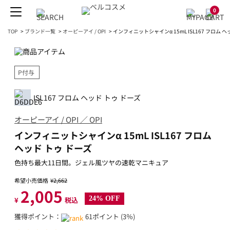
0
TOP
>
ブランド一覧
>
オーピーアイ / OPI
>
インフィニットシャインα 15mL ISL167 フロム ヘ
P付与
ISL167 フロム ヘッド トゥ ドーズ
オーピーアイ / OPI ／ OPI
インフィニットシャインα 15mL ISL167 フロム
ヘッド トゥ ドーズ
色持ち最大11日間。ジェル風ツヤの速乾マニキュア
希望小売価格
¥2,662
2,005
24% OFF
¥
税込
獲得ポイント：
61ポイント (3％)