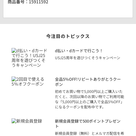
商品番号：
15911592
今注目のトピックス
に
d払い・dカードで行こう！
り
USJ25周年を遊びつくそうキャンペーン
トを
決済
話
全品5％OFF!リピートありがとうクー
での
ポン
の方
初めてお買い物で5,000円以上ご購入いた
だくと、次回以降のお買い物でご利用可能
な「5,000円以上のご購入で全品5%OFF」
になるクーポンを配布中です。
り
アカ
新規会員登録で500ポイントプレゼン
ジッ
ト
物で
新規会員登録（無料）とメルマガ配信を希