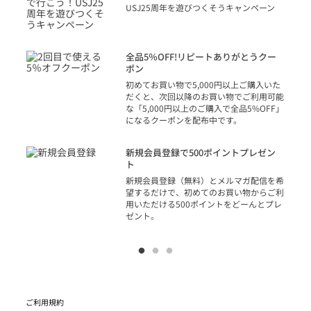
り
USJ25周年を遊びつくそうキャンペーン
トを
決済
話
全品5％OFF!リピートありがとうクー
での
ポン
の方
初めてお買い物で5,000円以上ご購入いた
だくと、次回以降のお買い物でご利用可能
な「5,000円以上のご購入で全品5%OFF」
になるクーポンを配布中です。
り
アカ
新規会員登録で500ポイントプレゼン
ジッ
ト
物で
新規会員登録（無料）とメルマガ配信を希
望するだけで、初めてのお買い物からご利
用いただける500ポイントをどーんとプレ
ゼント。
ご利用規約