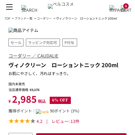
0
TOP
>
ブランド一覧
>
コーダリー
>
ヴィノクリーン ローショントニック 200ml
セール
ラッピング対応可
P付与
コーダリー ／ CAUDALIE
ヴィノクリーン ローショントニック 200ml
お肌にやさしく、汚れはすっきり。
国内未発売
当店通常価格
¥3,176
2,985
6% OFF
¥
税込
獲得ポイント：
90ポイント (3％)
4.2
|
レビュー:
13
件