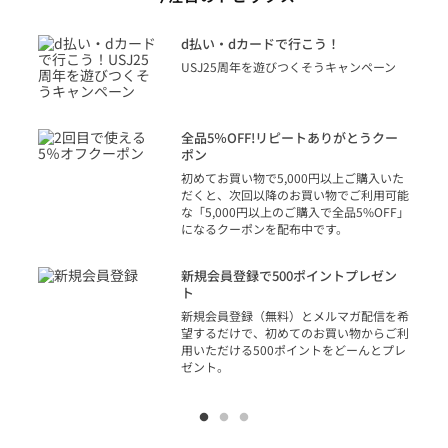
に
d払い・dカードで行こう！
り
USJ25周年を遊びつくそうキャンペーン
トを
決済
話
全品5％OFF!リピートありがとうクー
での
ポン
の方
初めてお買い物で5,000円以上ご購入いた
だくと、次回以降のお買い物でご利用可能
な「5,000円以上のご購入で全品5%OFF」
になるクーポンを配布中です。
り
アカ
新規会員登録で500ポイントプレゼン
ジッ
ト
物で
新規会員登録（無料）とメルマガ配信を希
望するだけで、初めてのお買い物からご利
用いただける500ポイントをどーんとプレ
ゼント。