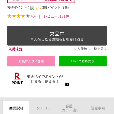
獲得ポイント：
308ポイント (3％)
4.4
|
レビュー:
181
件
欠品中
再入荷したらお知らせを受け取る
入荷未定
入荷待ち一覧を見る
お気に入りに登録
LINEでおねだり
容量・
商品説明
クチコミ
注意事項
カラー違い