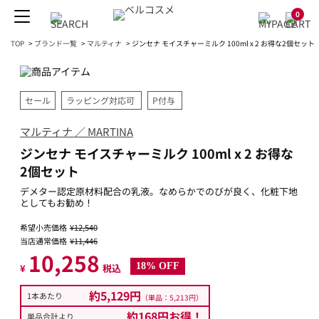
0
TOP
>
ブランド一覧
>
マルティナ
>
ジンセナ モイスチャーミルク 100ml x 2 お得な2個セット
セール
ラッピング対応可
P付与
マルティナ ／ MARTINA
ジンセナ モイスチャーミルク 100ml x 2 お得な
2個セット
デメター認定原材料配合の乳液。なめらかでのびが良く、化粧下地
としてもお勧め！
希望小売価格
¥12,540
当店通常価格
¥11,446
10,258
18% OFF
¥
税込
約5,129円
1本あたり
（単品：5,213円）
約168円お得！
単品合計より