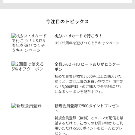
今注目のトピックス
に
d払い・dカードで行こう！
り
USJ25周年を遊びつくそうキャンペーン
トを
決済
話
全品5％OFF!リピートありがとうクー
での
ポン
の方
初めてお買い物で5,000円以上ご購入いた
だくと、次回以降のお買い物でご利用可能
な「5,000円以上のご購入で全品5%OFF」
になるクーポンを配布中です。
り
アカ
新規会員登録で500ポイントプレゼン
ジッ
ト
物で
新規会員登録（無料）とメルマガ配信を希
望するだけで、初めてのお買い物からご利
用いただける500ポイントをどーんとプレ
ゼント。