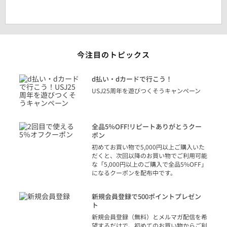
今注目のトピックス
に
d払い・dカードで行こう！
り
USJ25周年を遊びつくそうキャンペーン
トを
決済
話
全品5％OFF!リピートありがとうクー
での
ポン
の方
初めてお買い物で5,000円以上ご購入いた
だくと、次回以降のお買い物でご利用可能
な「5,000円以上のご購入で全品5%OFF」
になるクーポンを配布中です。
り
アカ
新規会員登録で500ポイントプレゼン
ジッ
ト
物で
新規会員登録（無料）とメルマガ配信を希
望するだけで、初めてのお買い物からご利