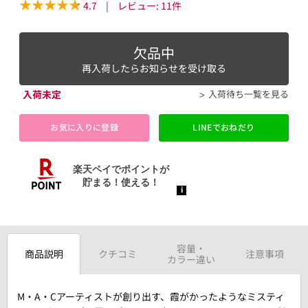
4.7
|
レビュー:
11
件
欠品中
再入荷したらお知らせを受け取る
入荷未定
入荷待ち一覧を見る
お気に入りに登録
LINEでおねだり
容量・
商品説明
クチコミ
注意事項
カラー違い
M・A・Cアーティストが創り出す、霞がかったようなミスティ