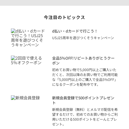
今注目のトピックス
に
d払い・dカードで行こう！
り
USJ25周年を遊びつくそうキャンペーン
トを
決済
話
全品5％OFF!リピートありがとうクー
での
ポン
の方
初めてお買い物で5,000円以上ご購入いた
だくと、次回以降のお買い物でご利用可能
な「5,000円以上のご購入で全品5%OFF」
になるクーポンを配布中です。
り
アカ
新規会員登録で500ポイントプレゼン
ジッ
ト
物で
新規会員登録（無料）とメルマガ配信を希
望するだけで、初めてのお買い物からご利
用いただける500ポイントをどーんとプレ
ゼント。