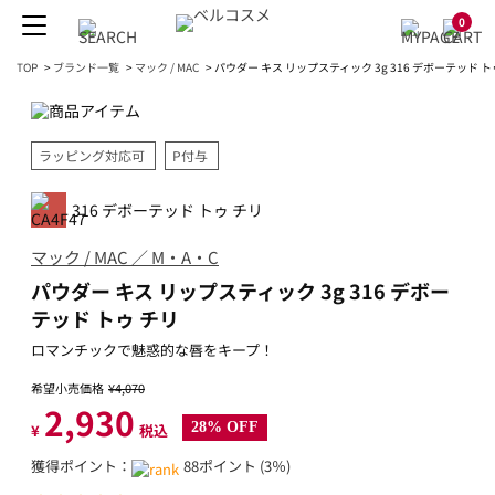
0
TOP
>
ブランド一覧
>
マック / MAC
>
パウダー キス リップスティック 3g 316 デボーテッド ト
ラッピング対応可
P付与
316 デボーテッド トゥ チリ
マック / MAC ／ M・A・C
パウダー キス リップスティック 3g 316 デボー
テッド トゥ チリ
ロマンチックで魅惑的な唇をキープ！
希望小売価格
¥4,070
2,930
28% OFF
¥
税込
獲得ポイント：
88ポイント (3％)